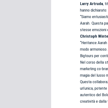
Larry Artruda
, t
hanno dichiarato:
“Siamo entusiasti
Aarah. Questa par
stesse emozioni e 
Christoph Winte
“Heritance Aarah 
modo armonioso. S
Bigtours per conti
Nel corso della st
marketing co-brand
magia del lusso m
Questa collabora
un’unica, potente
autentico del Bol
creatività e dall