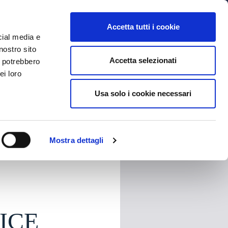
MYBFC
BIGLIETTI
STORE
EN
Accetta tutti i cookie
cial media e
nostro sito
Accetta selezionati
i potrebbero
ei loro
Usa solo i cookie necessari
HARE
Mostra dettagli
ICE