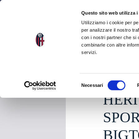
NEWS
SQU
Questo sito web utilizza i
Utilizziamo i cookie per pe
per analizzare il nostro tra
con i nostri partner che si
NEWS
TORNA ALLE NEWS
combinarle con altre inform
servizi.
mercoledì 28 Gennai
S
Necessari
e
HERI
l
e
z
SPOR
i
o
BIGT
n