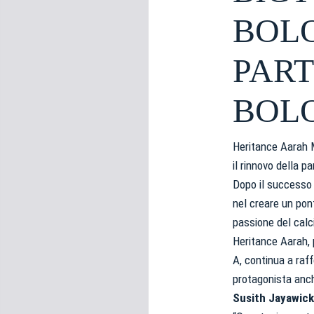
e
BOL
d
e
l
PART
c
o
BOLO
n
s
e
Heritance Aarah M
n
il rinnovo della p
s
Dopo il successo 
o
nel creare un pont
passione del calci
Heritance Aarah, 
A, continua a raff
protagonista anch
Susith Jayawic