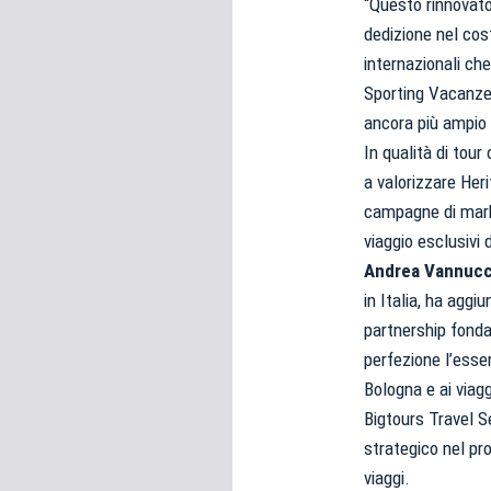
“Questo rinnovato
dedizione nel cos
internazionali che
Sporting Vacanze e
ancora più ampio e
In qualità di tou
a valorizzare Her
campagne di marke
viaggio esclusivi 
Andrea Vannucc
in Italia, ha aggi
partnership fonda
perfezione l’essen
Bologna e ai viagg
Bigtours Travel Se
strategico nel pro
viaggi.