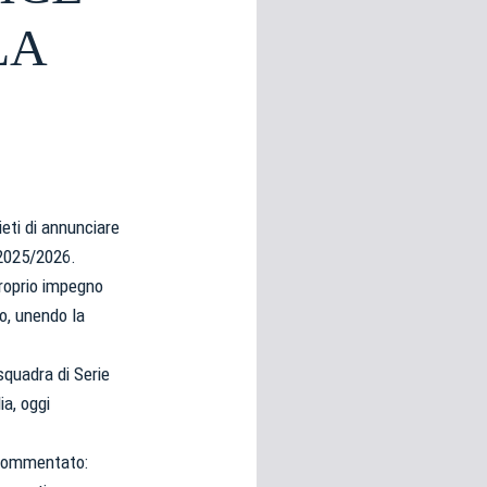
LA
eti di annunciare
 2025/2026.
proprio impegno
co, unendo la
squadra di Serie
ia, oggi
 commentato: