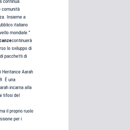
a continua
le comunità
nza. Insieme a
ubblico italiano
ivello mondiale.”
canze
continuerà
so lo sviluppo di
i pacchetti di
i Heritance Aarah
09. È una
arah incarna alla
 tifosi del
a il proprio ruolo
ssione per i