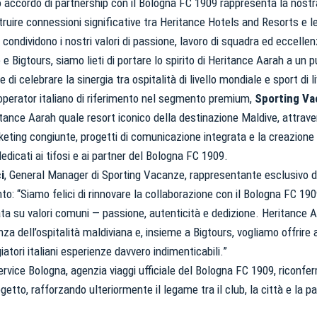
 accordo di partnership con il Bologna FC 1909 rappresenta la nostr
truire connessioni significative tra Heritance Hotels and Resorts e 
 condividono i nostri valori di passione, lavoro di squadra ed eccelle
 Bigtours, siamo lieti di portare lo spirito di Heritance Aarah a un p
 di celebrare la sinergia tra ospitalità di livello mondiale e sport di l
r operator italiano di riferimento nel segmento premium,
Sporting Va
itance Aarah quale resort iconico della destinazione Maldive, attraver
ting congiunte, progetti di comunicazione integrata e la creazione d
dedicati ai tifosi e ai partner del Bologna FC 1909.
i
, General Manager di Sporting Vacanze, rappresentante esclusivo d
unto: “Siamo felici di rinnovare la collaborazione con il Bologna FC 19
ta su valori comuni — passione, autenticità e dedizione. Heritance A
za dell’ospitalità maldiviana e, insieme a Bigtours, vogliamo offrire ai
iatori italiani esperienze davvero indimenticabili.”
rvice Bologna, agenzia viaggi ufficiale del Bologna FC 1909, riconferm
getto, rafforzando ulteriormente il legame tra il club, la città e la pa