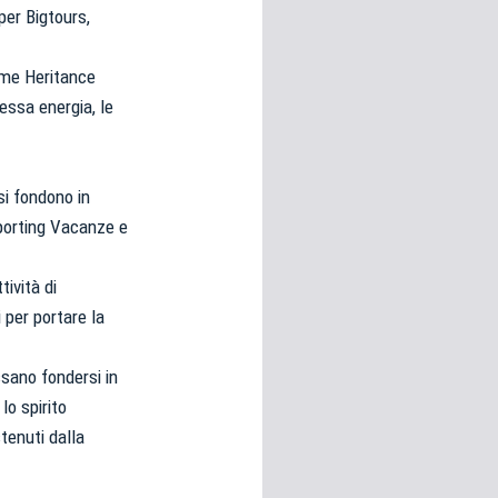
per Bigtours,
ome Heritance
essa energia, le
si fondono in
Sporting Vacanze e
ti
possessori
tività di
bolognesi
. Le
anno il
.
 per portare la
sano fondersi in
A
lo spirito
tenuti dalla