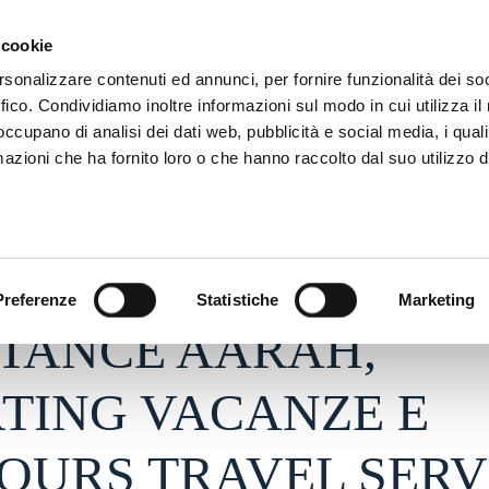
ADRE
STAGIONE
MARKETING
SUSTAINABILITY
 cookie
rsonalizzare contenuti ed annunci, per fornire funzionalità dei so
ffico. Condividiamo inoltre informazioni sul modo in cui utilizza il 
 occupano di analisi dei dati web, pubblicità e social media, i qual
azioni che ha fornito loro o che hanno raccolto dal suo utilizzo d
o 2026 - h 10:30
S
Preferenze
Statistiche
Marketing
TANCE AARAH,
TING VACANZE E
OURS TRAVEL SERV