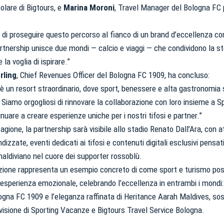
itolare di Bigtours, e
Marina Moroni
, Travel Manager del Bologna FC 
 di proseguire questo percorso al fianco di un brand d’eccellenza c
tnership unisce due mondi — calcio e viaggi — che condividono la st
la voglia di ispirare.”
rling
, Chief Revenues Officer del Bologna FC 1909, ha concluso:
è un resort straordinario, dove sport, benessere e alta gastronomia 
iamo orgogliosi di rinnovare la collaborazione con loro insieme a 
nuare a creare esperienze uniche per i nostri tifosi e partner.”
Pre-vendita solo per
abbona
agione, la partnership sarà visibile allo stadio Renato Dall’Ara, con at
«We are one»
card
cittadini 
vendite regolari inizier
izzate, eventi dedicati ai tifosi e contenuti digitali esclusivi pensati
aldiviano nel cuore dei supporter rossoblù.
zione rappresenta un esempio concreto di come sport e turismo pos
CONTINU
 esperienza emozionale, celebrando l’eccellenza in entrambi i mondi: 
ogna FC 1909 e l’eleganza raffinata di Heritance Aarah Maldives, sos
a visione di Sporting Vacanze e Bigtours Travel Service Bologna.
TORNA