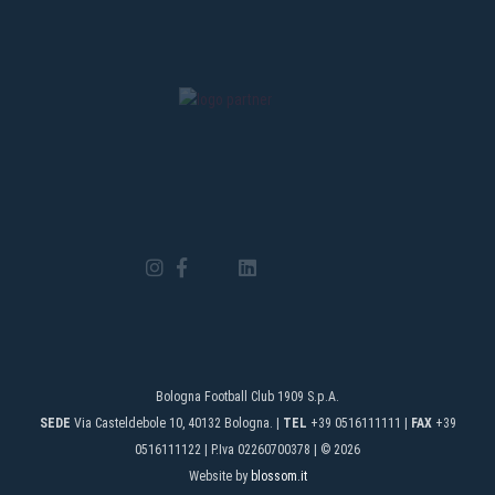
Bologna Football Club 1909 S.p.A.
SEDE
Via Casteldebole 10, 40132 Bologna. |
TEL
+39 0516111111 |
FAX
+39
0516111122 | P.Iva 02260700378 | © 2026
Website by
blossom.it