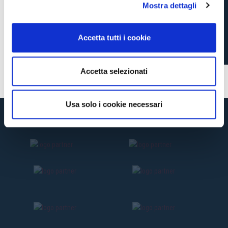
IL BOLOGNA WOMEN KO
Mostra dettagli
c
NELLA PRIMA
o
n
AMICHEVOLE
Accetta tutti i cookie
s
PRESEASON
e
n
Accetta selezionati
s
13 ore fa
#femminile
o
Usa solo i cookie necessari