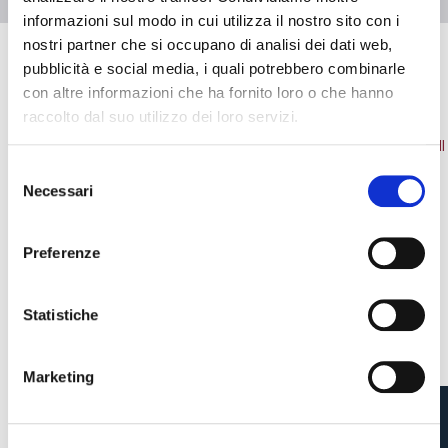
informazioni sul modo in cui utilizza il nostro sito con i
nostri partner che si occupano di analisi dei dati web,
pubblicità e social media, i quali potrebbero combinarle
con altre informazioni che ha fornito loro o che hanno
NEWS
VEDI TUTTE
raccolto dal suo utilizzo dei loro servizi.
S
Necessari
e
Pre-vendita solo per
abbonati
possessori
«We are one»
l
card
cittadini bolognesi
. Le vendite regolari inizieranno il
.
e
Preferenze
z
CONTINUA
i
o
Statistiche
n
TORNA
e
Marketing
d
e
l