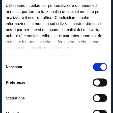
Utilizziamo i cookie per personalizzare contenuti ed
annunci, per fornire funzionalità dei social media e per
analizzare il nostro traffico. Condividiamo inoltre
informazioni sul modo in cui utilizza il nostro sito con i
nostri partner che si occupano di analisi dei dati web,
pubblicità e social media, i quali potrebbero combinarle
con altre informazioni che ha fornito loro o che hanno
raccolto dal suo utilizzo dei loro servizi.
S
Necessari
e
Pre-vendita solo per
abbonati
possessori
«We are one»
l
card
cittadini bolognesi
. Le vendite regolari inizieranno il
.
e
Preferenze
z
CONTINUA
i
o
Statistiche
n
TORNA
e