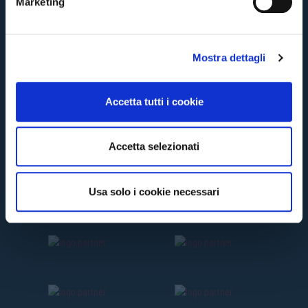
Marketing
d
e
l
Mostra dettagli
c
o
n
Accetta tutti i cookie
s
e
n
Accetta selezionati
s
o
Usa solo i cookie necessari