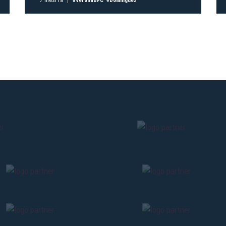
#VeronaBFC
#Dominguez
Pre-vendita solo per
abbona
«We are one»
card
cittadini 
vendite regolari inizier
CONTINU
TORNA