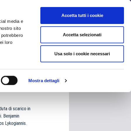
MYBFC
BIGLIETTI
STORE
EN
Accetta tutti i cookie
cial media e
nostro sito
Accetta selezionati
i potrebbero
ei loro
Usa solo i cookie necessari
HARE
Mostra dettagli
uta di scarico in
ri. Benjamin
os Lykogiannis.