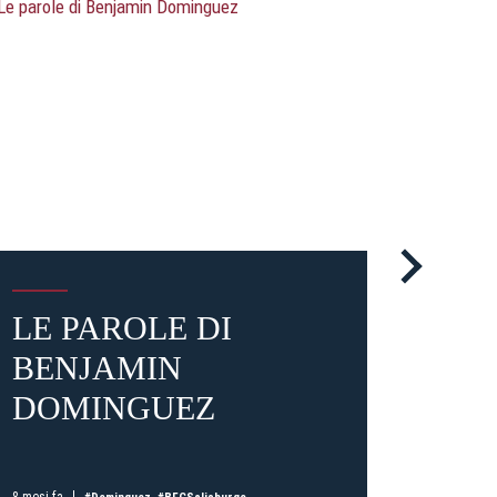
LE PAROLE DI
LE 
BENJAMIN
BE
DOMINGUEZ
DOM
TER
GA
8 mesi fa