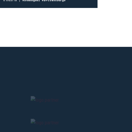
#Dominguez
#BFCSalisburgo
ti
possessori
bolognesi
. Le
anno il
.
9 mesi fa
A