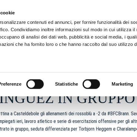
ADRE
STAGIONE
MARKETING
SUSTAINABILITY
 cookie
rsonalizzare contenuti ed annunci, per fornire funzionalità dei so
ffico. Condividiamo inoltre informazioni sul modo in cui utilizza il 
 occupano di analisi dei dati web, pubblicità e social media, i qual
azioni che ha fornito loro o che hanno raccolto dal suo utilizzo d
 2026 - h 12:27
S
Preferenze
Statistiche
Marketing
INGUEZ IN GRUPPO
ttina a Casteldebole gli allenamenti dei rossoblù a -2 da #BFCBrann. Sed
mpiegati ieri, lavoro atletico e serie di esercitazioni offensive per gli alt
trato in gruppo, seduta differenziata per Torbjorn Heggem e Charalamp