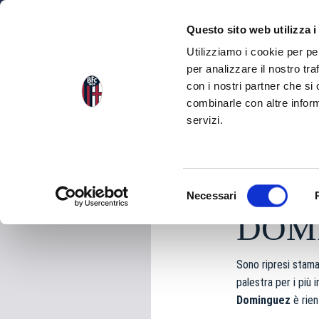
NEWS
SQU
Questo sito web utilizza i
Utilizziamo i cookie per pe
per analizzare il nostro tra
con i nostri partner che si
NEWS
TORNA ALLE NEWS
combinarle con altre inform
servizi.
martedì 24 Febbraio
S
Necessari
e
DOM
l
e
z
Sono ripresi stama
i
palestra per i più i
o
Dominguez
è rien
n