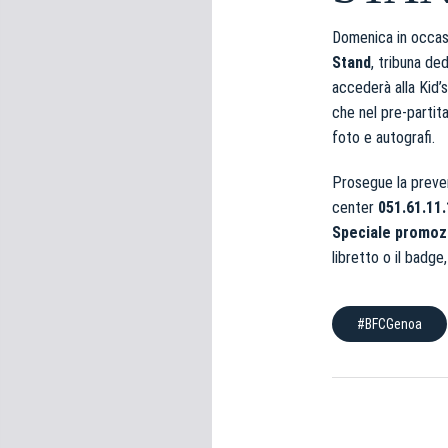
e
d
Domenica in occas
e
Stand
, tribuna ded
l
accederà alla Kid’s
c
che nel pre-partit
o
foto e autografi.
n
s
Prosegue la preven
e
center
051.61.11
n
Speciale promozi
s
libretto o il badg
o
#BFCGenoa