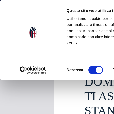
NEWS
SQU
Questo sito web utilizza i
Utilizziamo i cookie per pe
per analizzare il nostro tra
con i nostri partner che si
NEWS
TORNA ALLE NEWS
combinarle con altre inform
servizi.
giovedì 07 Febbraio 
S
Necessari
e
DOM
l
e
z
TI A
i
o
STA
n