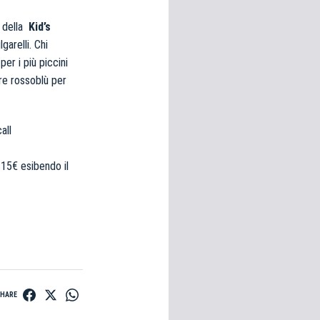
à della
Kid’s
garelli. Chi
er i più piccini
ore rossoblù per
all
 15€ esibendo il
SHARE