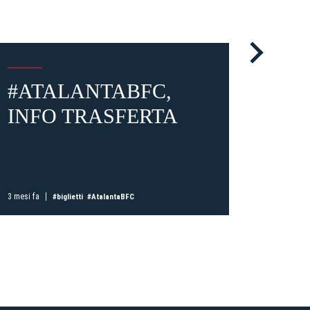
#ATALANTABFC,
#NA
ti
possessori
INFO TRASFERTA
INF
bolognesi
. Le
anno il
.
A
3 mesi fa
3 mesi fa
#biglietti
#AtalantaBFC