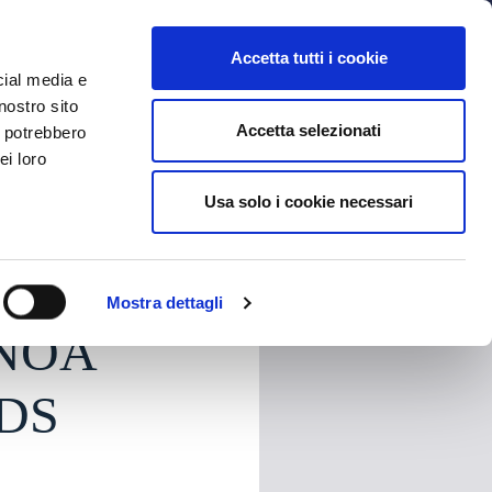
MYBFC
BIGLIETTI
STORE
EN
Accetta tutti i cookie
cial media e
nostro sito
Accetta selezionati
i potrebbero
ei loro
Usa solo i cookie necessari
HARE
Mostra dettagli
NOA
DS