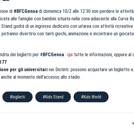
ione di
#BFCGenoa
di domenica 10/2 alle 12:30 non perdere le attivit
icata alle famiglie con bambini situata nella zona adiacente alla Curva Bul
 Stand godrà di un ingresso dedicato con un’area con attività ricreative p
a potranno divertirsi con tanti giochi, animazione e incontrare un giocat
dita dei biglietti per #
BFCGenoa
:
qui
tutte le informazioni, oppure al c
.177
one per gli universitari
nei Distinti: possono acquistare un biglietto a
e, anche al momento dell’accesso allo stadio.
#biglietti
#Kids Stand
#Kids World