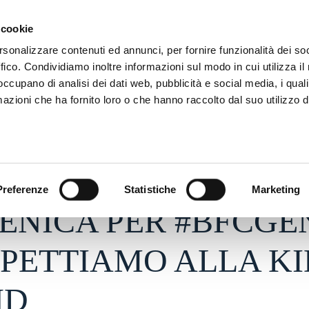
ADRE
STAGIONE
MARKETING
SUSTAINABILITY
 cookie
rsonalizzare contenuti ed annunci, per fornire funzionalità dei so
ffico. Condividiamo inoltre informazioni sul modo in cui utilizza il 
 occupano di analisi dei dati web, pubblicità e social media, i qual
azioni che ha fornito loro o che hanno raccolto dal suo utilizzo d
2019 - h 11:10
S
Preferenze
Statistiche
Marketing
ENICA PER #BFCGE
SPETTIAMO ALLA KI
ND