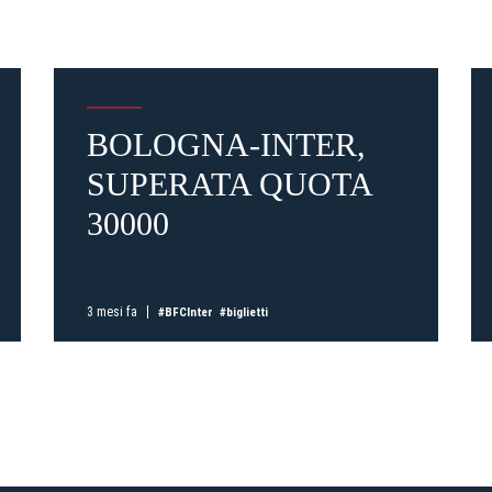
BOLOGNA-INTER,
Pre-vendita solo per
abbona
SUPERATA QUOTA
«We are one»
card
cittadini 
vendite regolari inizier
30000
CONTINU
3 mesi fa
#BFCInter
#biglietti
TORNA