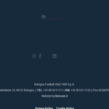
Bologna Football Club 1909 S.p.A.
teldebole 10, 40132 Bologna. |
TEL
+39 0516111111 |
FAX
+39 0516111122 | P.Iva 0226070
Website by
blossom.it
Privacy Policy
Cookie Policy