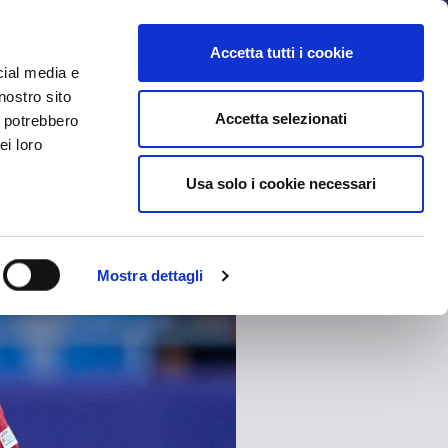
MYBFC
BIGLIETTI
STORE
EN
Accetta tutti i cookie
cial media e
nostro sito
Accetta selezionati
i potrebbero
ei loro
Usa solo i cookie necessari
Mostra dettagli