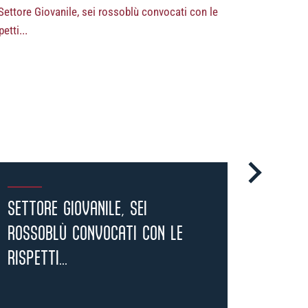
i
possessori
SETTORE GIOVANILE, SEI
JESSE
olognesi
. Le
nno il
.
ROSSOBLÙ CONVOCATI CON LE
DAL C
RISPETTI...