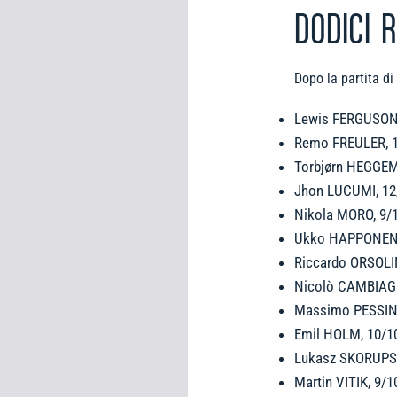
DODICI 
Dopo la partita d
Lewis FERGUSON, 
Remo FREULER, 10
Torbjørn HEGGEM,
Jhon LUCUMI, 12
Nikola MORO, 9/10
Ukko HAPPONEN, 1
Riccardo ORSOLINI,
Nicolò CAMBIAGHI,
Massimo PESSINA,
Emil HOLM, 10/10
Lukasz SKORUPSKI
Martin VITIK, 9/