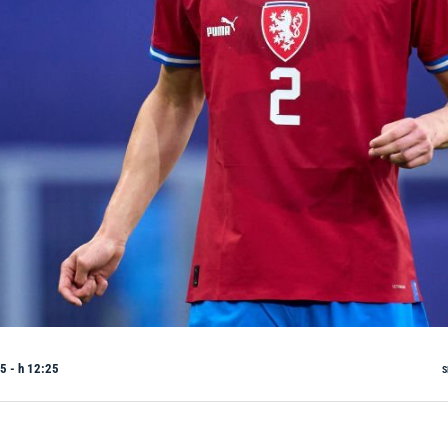
5 - h 12:25
S