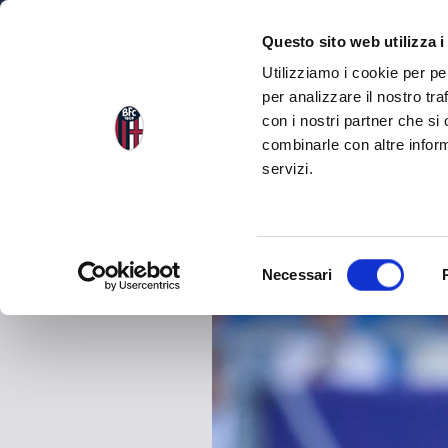
NEWS
SQU
Questo sito web utilizza i
Utilizziamo i cookie per pe
per analizzare il nostro tra
con i nostri partner che si
NEWS
TORNA ALLE NEWS
combinarle con altre inform
servizi.
S
Necessari
e
l
e
z
i
o
n