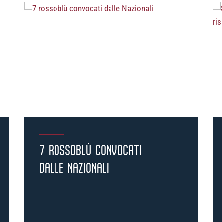
Pre-vendita solo per
abbonat
7 ROSSOBLÙ CONVOCATI
«We are one»
card
cittadini b
vendite regolari iniziera
DALLE NAZIONALI
CONTINUA