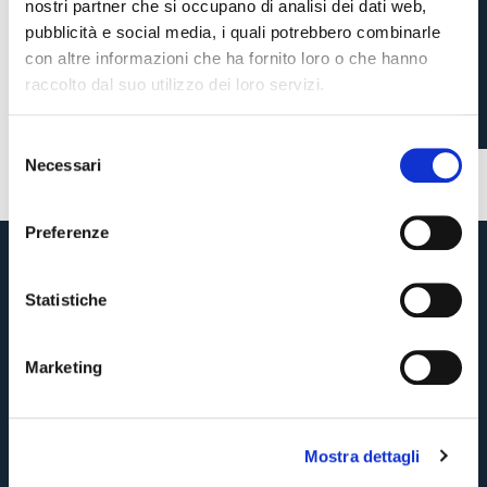
nostri partner che si occupano di analisi dei dati web,
L’OFFICIAL STORE DEL
pubblicità e social media, i quali potrebbero combinarle
BOLOGNA A VALLES
con altre informazioni che ha fornito loro o che hanno
raccolto dal suo utilizzo dei loro servizi.
4 settimane fa
#store
S
Necessari
e
Pre-vendita solo per
abbonati
possessori
«We are one»
l
card
cittadini bolognesi
. Le vendite regolari inizieranno il
.
e
Preferenze
z
CONTINUA
i
o
Statistiche
n
TORNA
e
Marketing
d
e
l
Mostra dettagli
c
o