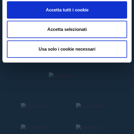
n
Accetta tutti i cookie
s
e
n
Accetta selezionati
s
o
Usa solo i cookie necessari