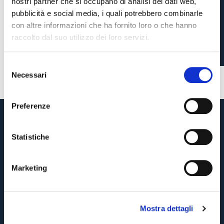
nostri partner che si occupano di analisi dei dati web,
CASTRO ALLA ROMA
pubblicità e social media, i quali potrebbero combinarle
con altre informazioni che ha fornito loro o che hanno
raccolto dal suo utilizzo dei loro servizi.
1 settimana fa
#mercato
#Castro
S
Necessari
e
Pre-vendita solo per
abbonati
possessori
«We are one»
l
card
cittadini bolognesi
. Le vendite regolari inizieranno il
.
e
Preferenze
z
CONTINUA
i
o
Statistiche
n
TORNA
e
Marketing
d
e
l
Mostra dettagli
c
o