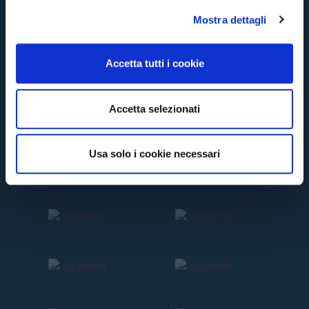
l
Mostra dettagli
c
o
n
Accetta tutti i cookie
s
e
n
Accetta selezionati
s
o
Usa solo i cookie necessari