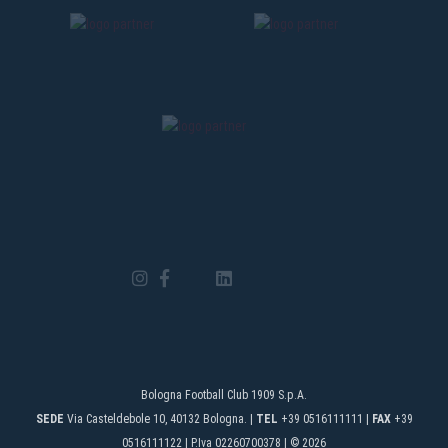
Bologna Football Club 1909 S.p.A.
SEDE
Via Casteldebole 10, 40132 Bologna. |
TEL
+39 0516111111 |
FAX
+39
0516111122 | P.Iva 02260700378 | © 2026