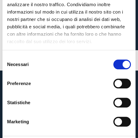
analizzare il nostro traffico. Condividiamo inoltre
CAMPAGNA
informazioni sul modo in cui utilizza il nostro sito con i
nostri partner che si occupano di analisi dei dati web,
ABBONAMENTI:
pubblicità e social media, i quali potrebbero combinarle
SUPERATA QUOTA 20000
con altre informazioni che ha fornito loro o che hanno
raccolto dal suo utilizzo dei loro servizi.
2 settimane fa
#Campagna Abbonamenti
S
Necessari
e
Pre-vendita solo per
abbonati
possessori
«We are one»
l
card
cittadini bolognesi
. Le vendite regolari inizieranno il
.
e
Preferenze
z
CONTINUA
i
o
Statistiche
n
TORNA
e
Marketing
d
e