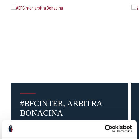
#BFCINTER, ARBITRA
BONACINA
3 mesi fa
#arbitro
#BFCInter