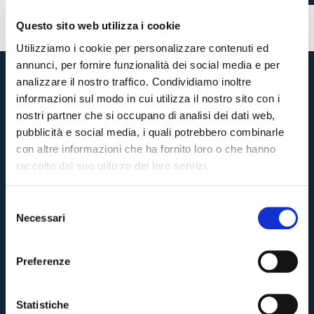
Questo sito web utilizza i cookie
Utilizziamo i cookie per personalizzare contenuti ed
annunci, per fornire funzionalità dei social media e per
analizzare il nostro traffico. Condividiamo inoltre
informazioni sul modo in cui utilizza il nostro sito con i
nostri partner che si occupano di analisi dei dati web,
pubblicità e social media, i quali potrebbero combinarle
con altre informazioni che ha fornito loro o che hanno
raccolto dal suo utilizzo dei loro servizi.
S
Necessari
e
Pre-vendita solo per
abbonati
possessori
«We are one»
l
card
cittadini bolognesi
. Le vendite regolari inizieranno il
.
e
Preferenze
z
CONTINUA
i
o
Statistiche