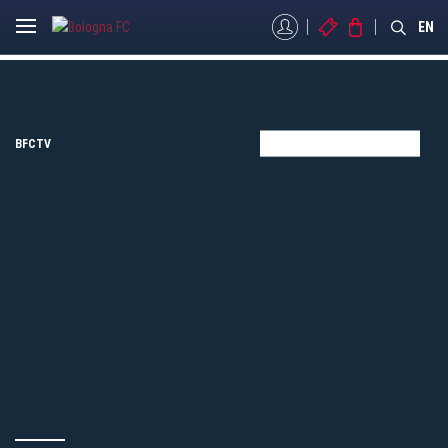
MYBFC
BIGLIETTI
STORE
EN
BFCTV