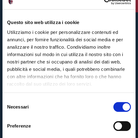
7 giorni fa
Questo sito web utilizza i cookie
Utilizziamo i cookie per personalizzare contenuti ed
annunci, per fornire funzionalità dei social media e per
analizzare il nostro traffico. Condividiamo inoltre
informazioni sul modo in cui utilizza il nostro sito con i
nostri partner che si occupano di analisi dei dati web,
pubblicità e social media, i quali potrebbero combinarle
con altre informazioni che ha fornito loro o che hanno
raccolto dal suo utilizzo dei loro servizi.
S
Necessari
e
Pre-vendita solo per
abbonati
possessori
«We are one»
l
card
cittadini bolognesi
. Le vendite regolari inizieranno il
.
e
Preferenze
z
CONTINUA
i