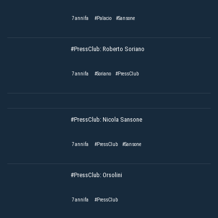
7 annifa
#Palacio
#Sansone
#PressClub: Roberto Soriano
7 annifa
#Soriano
#PressClub
#PressClub: Nicola Sansone
7 annifa
#PressClub
#Sansone
#PressClub: Orsolini
7 annifa
#PressClub