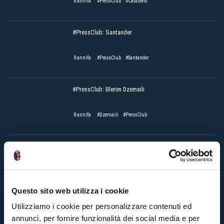
8 annifa
#PressClub
#Calabresi
#PressClub: Santander
8 annifa
#PressClub
#Santander
#PressClub: Blerim Dzemaili
8 annifa
#Dzemaili
#PressClub
#PressClub: Antonio Mirante
8 annifa
#Mirante
#PressClub
Questo sito web utilizza i cookie
Utilizziamo i cookie per personalizzare contenuti ed
annunci, per fornire funzionalità dei social media e per
#PressClub: Rodrigo Palacio