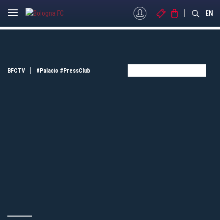
MYBFC
BIGLIETTI
STORE
EN
BFCTV
#Palacio
#PressClub