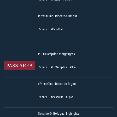
#PressClub: Riccardo Orsolini
7 annifa
#PressClub
#BFCSampdoria: highlights
PASS AREA
7 annifa
#BFCSampdoria
#Bani
#PressClub: Riccardo Bigon
7 annifa
#PressClub
#Bigon
Schalke 04-Bologna: highlights