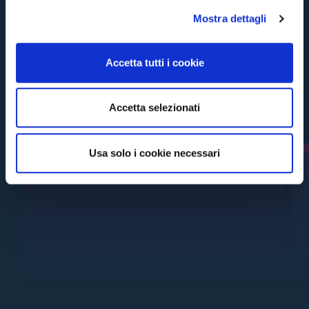
l
Mostra dettagli
c
o
n
Accetta tutti i cookie
s
e
n
#RECENTI
Accetta selezionati
s
o
Usa solo i cookie necessari