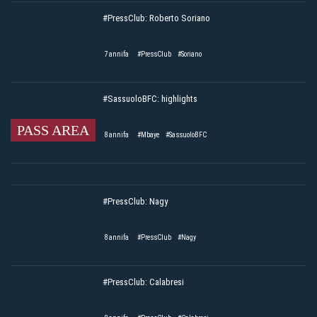
#PressClub: Roberto Soriano
7 annifa
#PressClub
#Soriano
#SassuoloBFC: highlights
PASS AREA
8 annifa
#Mbaye
#SassuoloBFC
#PressClub: Nagy
8 annifa
#PressClub
#Nagy
#PressClub: Calabresi