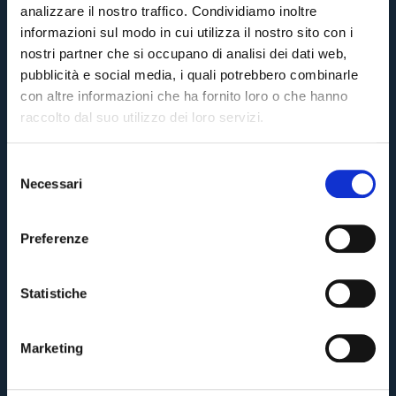
analizzare il nostro traffico. Condividiamo inoltre
informazioni sul modo in cui utilizza il nostro sito con i
8 annifa
#Palacio
#PressClub
nostri partner che si occupano di analisi dei dati web,
pubblicità e social media, i quali potrebbero combinarle
#PressClub: Riccardo Bigon
con altre informazioni che ha fornito loro o che hanno
raccolto dal suo utilizzo dei loro servizi.
8 annifa
#PressClub
#Bigon
S
Necessari
e
#PressClub: Mirante
Pre-vendita solo per
abbonati
possessori
«We are one»
l
card
cittadini bolognesi
. Le vendite regolari inizieranno il
.
e
Preferenze
8 annifa
#Mirante
#PressClub
z
CONTINUA
i
o
Statistiche
n
TORNA
e
OLDER POSTS
Marketing
d
e