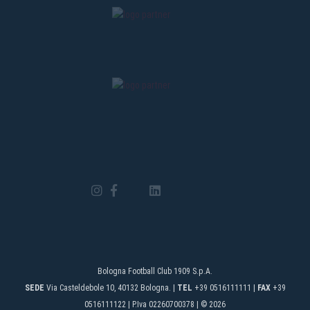
Bologna Football Club 1909 S.p.A.
SEDE
Via Casteldebole 10, 40132 Bologna. |
TEL
+39 0516111111 |
FAX
+39
0516111122 | P.Iva 02260700378 | © 2026