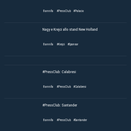
8 annifa
#PressClub
#Palacio
Nagy e Krejci allo stand New Holland
8 annifa
#Krejci
#Sponsor
#PressClub: Calabresi
8 annifa
#PressClub
#Calabresi
#PressClub: Santander
8 annifa
#PressClub
#Santander