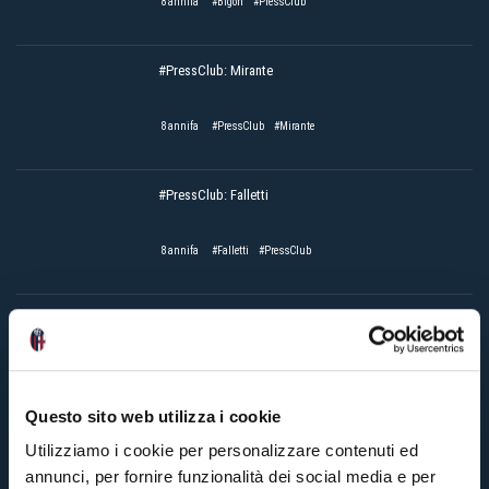
8 annifa
#Bigon
#PressClub
#PressClub: Mirante
8 annifa
#PressClub
#Mirante
#PressClub: Falletti
8 annifa
#Falletti
#PressClub
#PressClub: Romagnoli
8 annifa
#PressClub
#Romagnoli
Questo sito web utilizza i cookie
Utilizziamo i cookie per personalizzare contenuti ed
annunci, per fornire funzionalità dei social media e per
#PressClub: Verdi