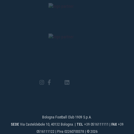
Bologna Football Club 1909 S.p.A.
SEDE
Via Casteldebole 10, 40132 Bologna. |
TEL
+39 0516111111 |
FAX
+39
0516111122 | P.Iva 02260700378 | © 2026