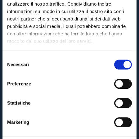
analizzare il nostro traffico. Condividiamo inoltre
informazioni sul modo in cui utilizza il nostro sito con i
8 annifa
#Verdi
#PressClub
nostri partner che si occupano di analisi dei dati web,
pubblicità e social media, i quali potrebbero combinarle
#PressClub: Dzemaili
con altre informazioni che ha fornito loro o che hanno
raccolto dal suo utilizzo dei loro servizi.
9 annifa
#PressClub
#Dzemaili
S
Necessari
e
Press Club: Rodrigo Palacio
Pre-vendita solo per
abbonati
possessori
«We are one»
l
card
cittadini bolognesi
. Le vendite regolari inizieranno il
.
e
Preferenze
9 annifa
#Palacio
#PressClub
z
CONTINUA
i
o
Statistiche
n
TORNA
e
OLDER POSTS
Marketing
d
e