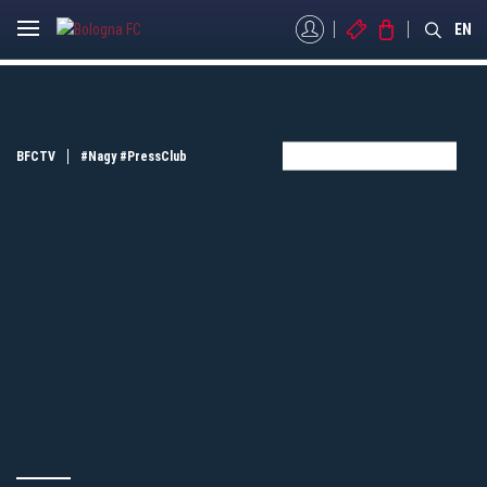
MYBFC
BIGLIETTI
STORE
EN
BFCTV
#Nagy
#PressClub