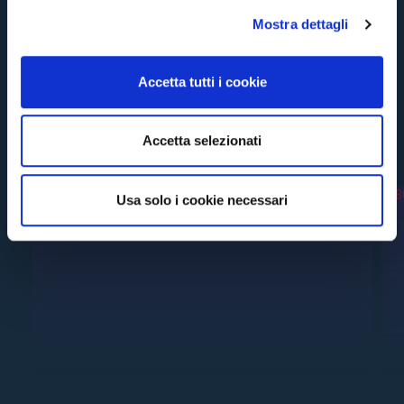
l
Mostra dettagli
c
o
n
Accetta tutti i cookie
s
e
n
#RECENTI
Accetta selezionati
s
o
Usa solo i cookie necessari