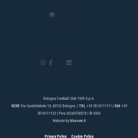
Bologna Football Club 1909 S.p.A.
SEDE
Via Casteldebole 10, 40132 Bologna. |
TEL
+39 0516111111 |
FAX
+39
0516111122 | P.Iva 02260700378 | © 2026
Website by
blossom.it
Privacy Policy
Cookie Policy