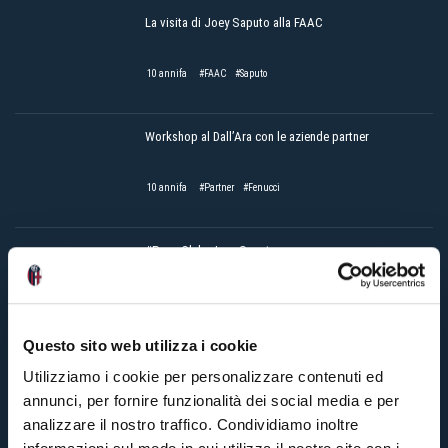
La visita di Joey Saputo alla FAAC
10 annifa
#FAAC
#Saputo
Workshop al Dall’Ara con le aziende partner
10 annifa
#Partner
#Fenucci
#PressClub: Joey Saputo
10 annifa
#Saputo
#WeAreOne
Questo sito web utilizza i cookie
Utilizziamo i cookie per personalizzare contenuti ed
Saputo: “Bologna e Montreal insieme verso il futuro”
annunci, per fornire funzionalità dei social media e per
analizzare il nostro traffico. Condividiamo inoltre
10 annifa
#SettoreGiovanile
#Saputo