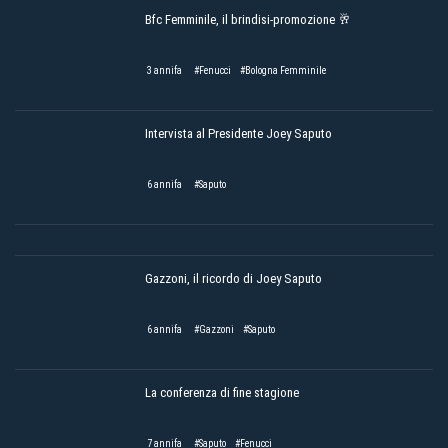
Bfc Femminile, il brindisi-promozione 🥂
3 annifa
#Fenucci
#Bologna Femminile
Intervista al Presidente Joey Saputo
6 annifa
#Saputo
Gazzoni, il ricordo di Joey Saputo
6 annifa
#Gazzoni
#Saputo
La conferenza di fine stagione
7 annifa
#Saputo
#Fenucci