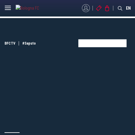
MYBFC
BIGLIETTI
STORE
EN
BFCTV
#Saputo