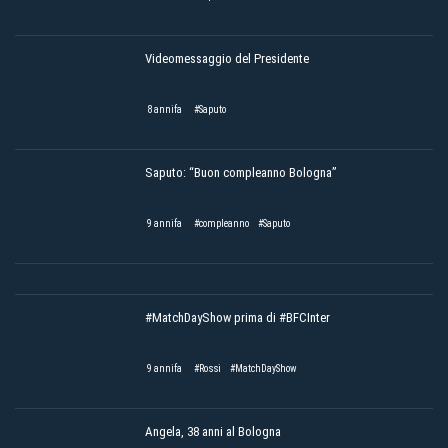
Videomessaggio del Presidente
8 annifa
#Saputo
Saputo: “Buon compleanno Bologna”
9 annifa
#compleanno
#Saputo
#MatchDayShow prima di #BFCInter
9 annifa
#Rossi
#MatchDayShow
Angela, 38 anni al Bologna