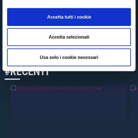
OLDER POSTS
o
n
Accetta tutti i cookie
s
e
n
Accetta selezionati
s
o
Usa solo i cookie necessari
#RECENTI