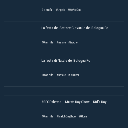
9 annifa
#Angela
#WeAreOne
La festa del Settore Giovanile del Bologna Fc
10 annifa
#natale
#Saputo
La festa di Natale del Bologna Fc
10 annifa
#natale
#Fenucci
#BFCPalermo – Match Day Show – Kid’s Day
10 annifa
#MatchDayShow
#Gloria