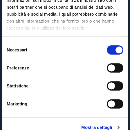
informazioni sul modo in cui utilizza il nostro sito con i
nostri partner che si occupano di analisi dei dati web,
pubblicità e social media, i quali potrebbero combinarle
In arrivo il nuovo Bolognafc.it
con altre informazioni che ha fornito loro o che hanno
raccolto dal suo utilizzo dei loro servizi.
10 annifa
#Masina
#Rizzo
S
Necessari
e
#WeAreOne: The Season
Pre-vendita solo per
abbonati
possessori
«We are one»
l
card
cittadini bolognesi
. Le vendite regolari inizieranno il
.
e
10 annifa
#Gotti
#Season
Preferenze
z
CONTINUA
i
#BFCMilan: Celebrate the Glory
o
Statistiche
n
TORNA
e
10 annifa
#Chelsea
#Reguzzoni
Marketing
d
e
l
Mostra dettagli
c