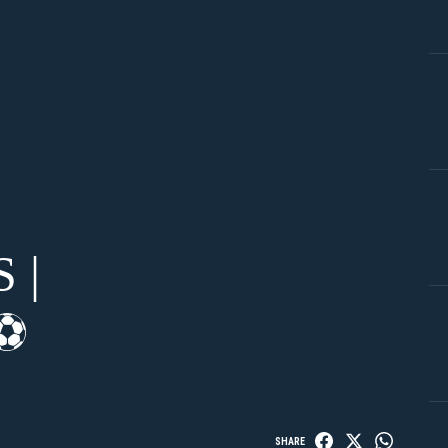
 |
⚽️
SHARE