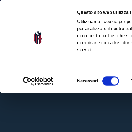
NEWS
SQU
Questo sito web utilizza i
Utilizziamo i cookie per pe
per analizzare il nostro tra
con i nostri partner che si
combinarle con altre inform
servizi.
S
Necessari
e
l
e
z
i
o
n