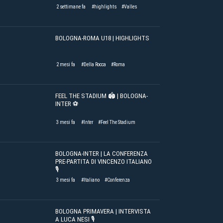
2 settimane fa
#highlights
#Valles
BOLOGNA-ROMA U18 | HIGHLIGHTS
2 mesi fa
#Della Rocca
#Roma
FEEL THE STADIUM 🏟️ | BOLOGNA-
INTER ⚽️
3 mesi fa
#Inter
#Feel The Stadium
BOLOGNA-INTER | LA CONFERENZA
PRE-PARTITA DI VINCENZO ITALIANO
🎙️
3 mesi fa
#Italiano
#Conferenza
BOLOGNA PRIMAVERA | INTERVISTA
A LUCA NESI 🎙️