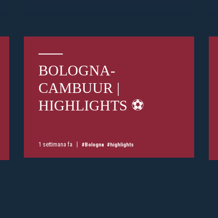
BOLOGNA-
CAMBUUR |
Pre-vendita solo per
abbona
«We are one»
card
cittadini 
HIGHLIGHTS ⚽️
vendite regolari inizier
CONTINU
1 settimana fa
#Bologna
#highlights
TORNA