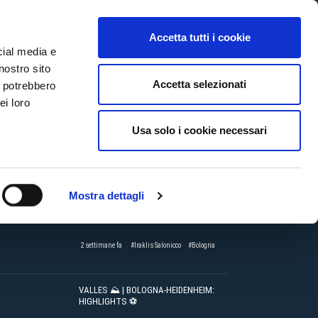
MYBFC
BIGLIETTI
STORE
EN
Accetta tutti i cookie
cial media e
nostro sito
Accetta selezionati
i potrebbero
ei loro
CTV
#highlights
#Levadeiakos
BOLOGNA-CAMBUUR | HIGHLIGHTS
Usa solo i cookie necessari
⚽️
1 settimana fa
#highlights
#Bologna
Mostra dettagli
VALLES ⛰️ | BOLOGNA-IRAKLIS
SALONICCO: HIGHLIGHTS ⚽️
2 settimane fa
#Iraklis Salonicco
#Bologna
VALLES ⛰️ | BOLOGNA-HEIDENHEIM:
HIGHLIGHTS ⚽️