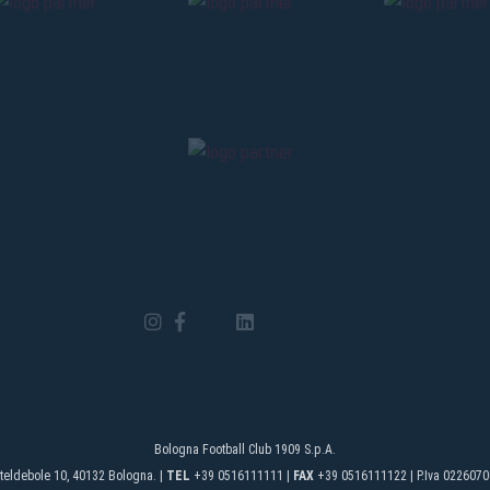
Bologna Football Club 1909 S.p.A.
teldebole 10, 40132 Bologna. |
TEL
+39 0516111111 |
FAX
+39 0516111122 | P.Iva 0226070