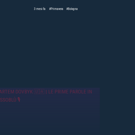
3 mesi fa
#Primavera
#Bologna
BOLOGNA-CAGLIARI PRIMAVERA | LE
DICHIARAZIONI DI SIMONE NEGRI E
LUCA LAI 🎙️
3 mesi fa
#Lai
#Bologna
BOLOGNA-CAGLIARI PRIMAVERA |
SIAMO AI PLAYOFF 🔴🔵
3 mesi fa
#Primavera
#Cagliari
FEEL THE STADIUM 🏟️ | BOLOGNA-
LECCE 🔥
4 mesi fa
#Feel The Stadium
#Lecce
BOLOGNA – ASTON VILLA 🏆 |