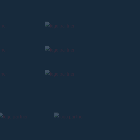
FEEL THE STADIUM 🏟️ | BOLOGNA-
UDINESE 🌙
5 mesi fa
#Bologna
#Feel The Stadium
FEEL THE STADIUM 🇳🇴 | BRANN-
BOLOGNA ⚽️
6 mesi fa
#Feel The Stadium
#Brann