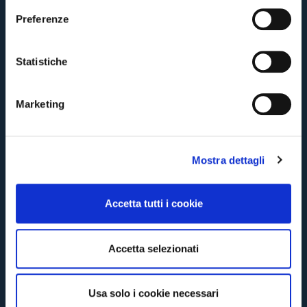
card
cittadini bolognesi
. Le vendite regolari inizieranno il
.
e
Preferenze
z
CONTINUA
i
o
Statistiche
n
TORNA
e
Marketing
d
e
l
Mostra dettagli
c
o
n
Accetta tutti i cookie
s
e
n
Accetta selezionati
s
o
Usa solo i cookie necessari