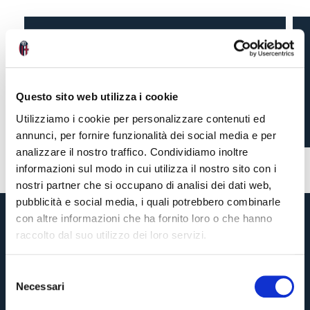
BOLOGNA-PISA 1-4
Questo sito web utilizza i cookie
Utilizziamo i cookie per personalizzare contenuti ed
annunci, per fornire funzionalità dei social media e per
19 ore fa
#amichevole
analizzare il nostro traffico. Condividiamo inoltre
informazioni sul modo in cui utilizza il nostro sito con i
nostri partner che si occupano di analisi dei dati web,
pubblicità e social media, i quali potrebbero combinarle
con altre informazioni che ha fornito loro o che hanno
raccolto dal suo utilizzo dei loro servizi.
S
Necessari
e
Pre-vendita solo per
abbonati
possessori
«We are one»
l