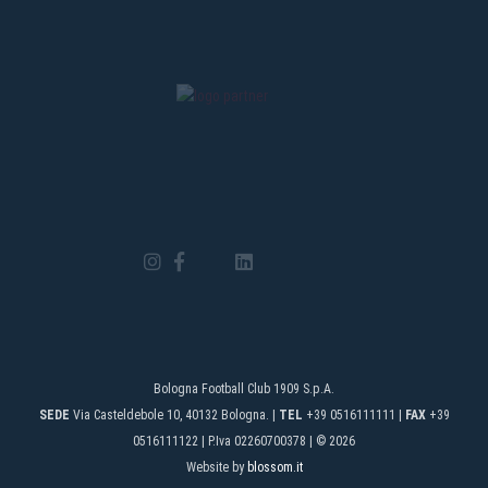
Bologna Football Club 1909 S.p.A.
SEDE
Via Casteldebole 10, 40132 Bologna. |
TEL
+39 0516111111 |
FAX
+39
0516111122 | P.Iva 02260700378 | © 2026
Website by
blossom.it