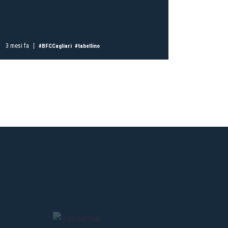
ti
possessori
bolognesi
. Le
3 mesi fa
3 mesi fa
#BFCCagliari
#tabellino
anno il
.
A