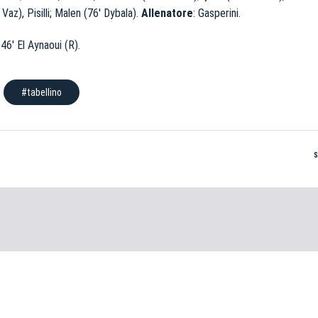
Vaz), Pisilli; Malen (76′ Dybala).
Allenatore
: Gasperini.
 46′ El Aynaoui (R).
#tabellino