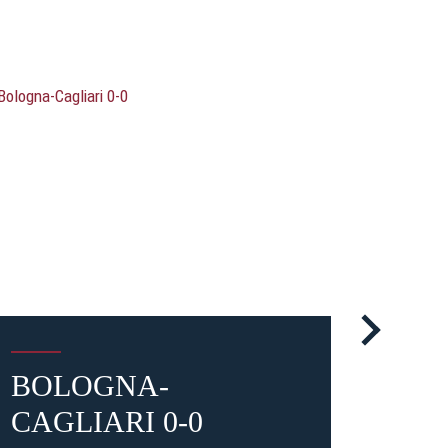
BOLOGNA-
LE 
CAGLIARI 0-0
LEW