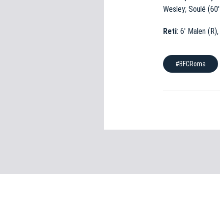
e
Wesley; Soulé (60′ 
d
e
Reti
: 6′ Malen (R),
l
c
o
#BFCRoma
n
s
e
n
s
o