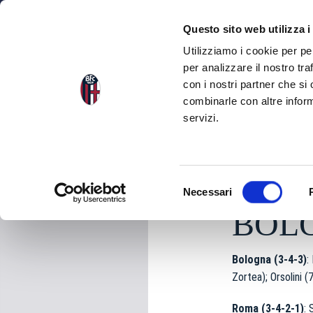
NEWS
SQU
Questo sito web utilizza i
Utilizziamo i cookie per pe
per analizzare il nostro tra
con i nostri partner che si
NEWS
TORNA ALLE NEWS
combinarle con altre inform
servizi.
sabato 25 Aprile 202
S
Necessari
e
BOL
l
e
z
Bologna (3-4-3)
:
i
Zortea); Orsolini 
o
n
Roma (3-4-2-1)
: 