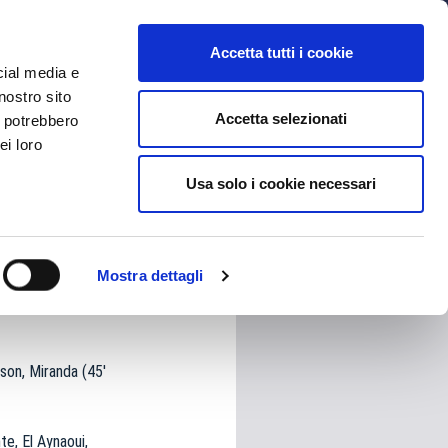
MYBFC
BIGLIETTI
STORE
EN
Accetta tutti i cookie
cial media e
nostro sito
Accetta selezionati
i potrebbero
ei loro
Usa solo i cookie necessari
HARE
Mostra dettagli
uson, Miranda (45′
te, El Aynaoui,