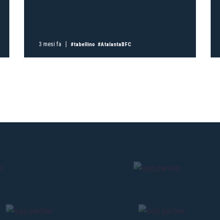
Pre-vendita solo per
abbona
«We are one»
card
cittadini 
3 mesi fa
#tabellino
#AtalantaBFC
vendite regolari inizier
CONTINU
TORNA