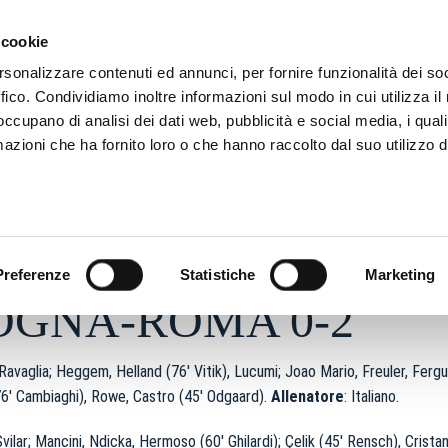
ADRE
STAGIONE
MARKETING
SUSTAINABILITY
 cookie
rsonalizzare contenuti ed annunci, per fornire funzionalità dei so
ffico. Condividiamo inoltre informazioni sul modo in cui utilizza il 
 occupano di analisi dei dati web, pubblicità e social media, i qual
azioni che ha fornito loro o che hanno raccolto dal suo utilizzo d
6 - h 20:06
S
Preferenze
Statistiche
Marketing
OGNA-ROMA 0-2
 Ravaglia; Heggem, Helland (76′ Vitik), Lucumi; Joao Mario, Freuler, Ferg
(76′ Cambiaghi), Rowe, Castro (45′ Odgaard).
Allenatore
: Italiano.
Svilar; Mancini, Ndicka, Hermoso (60′ Ghilardi); Çelik (45′ Rensch), Cristan