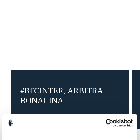
#BFCINTER, ARBITRA
BONACINA
3 mesi fa
#arbitro
#BFCInter