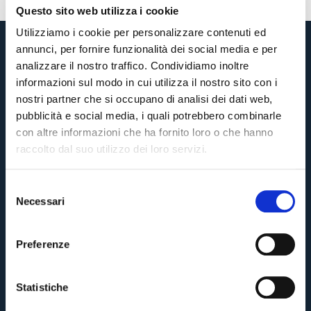
Questo sito web utilizza i cookie
Utilizziamo i cookie per personalizzare contenuti ed
annunci, per fornire funzionalità dei social media e per
analizzare il nostro traffico. Condividiamo inoltre
informazioni sul modo in cui utilizza il nostro sito con i
nostri partner che si occupano di analisi dei dati web,
pubblicità e social media, i quali potrebbero combinarle
con altre informazioni che ha fornito loro o che hanno
raccolto dal suo utilizzo dei loro servizi.
S
Necessari
e
Pre-vendita solo per
abbonati
possessori
«We are one»
l
card
cittadini bolognesi
. Le vendite regolari inizieranno il
.
e
Preferenze
z
CONTINUA
i
o
Statistiche
n