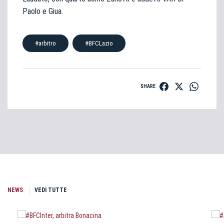
Paolo e Giua.
#arbitro
#BFCLazio
SHARE
NEWS
VEDI TUTTE