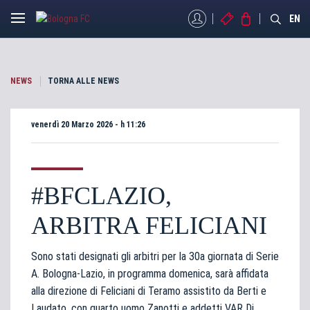
MYBFC
BIGLIETTI
STORE
EN
NEWS
TORNA ALLE NEWS
venerdì 20 Marzo 2026 - h 11:26
#BFCLAZIO,
ARBITRA FELICIANI
Sono stati designati gli arbitri per la 30a giornata di Serie
A. Bologna-Lazio, in programma domenica, sarà affidata
alla direzione di Feliciani di Teramo assistito da Berti e
Laudato, con quarto uomo Zanotti e addetti VAR Di