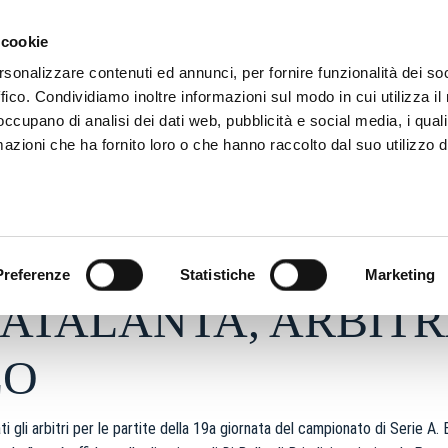
ADRE
STAGIONE
MARKETING
SUSTAINABILITY
 cookie
rsonalizzare contenuti ed annunci, per fornire funzionalità dei so
ffico. Condividiamo inoltre informazioni sul modo in cui utilizza il 
 occupano di analisi dei dati web, pubblicità e social media, i qual
azioni che ha fornito loro o che hanno raccolto dal suo utilizzo d
26 - h 12:21
S
Preferenze
Statistiche
Marketing
ATALANTA, ARBITR
LO
i gli arbitri per le partite della 19a giornata del campionato di Serie A.