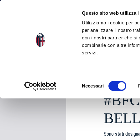
NEWS
SQU
Questo sito web utilizza i
Utilizziamo i cookie per pe
per analizzare il nostro tra
con i nostri partner che si
NEWS
TORNA ALLE NEWS
combinarle con altre inform
servizi.
lunedì 05 Gennaio 20
S
Necessari
e
#BFC
l
e
z
BEL
i
o
Sono stati designat
n