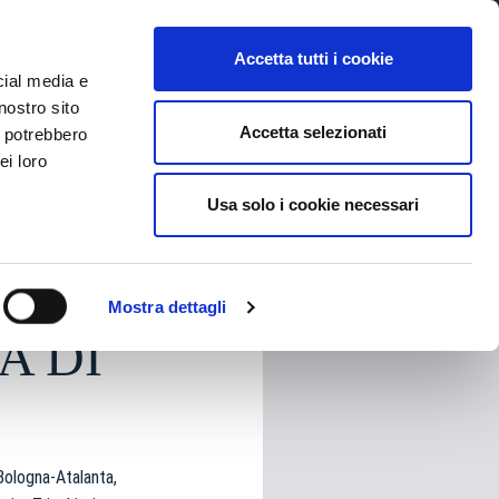
MYBFC
BIGLIETTI
STORE
EN
Accetta tutti i cookie
cial media e
nostro sito
Accetta selezionati
i potrebbero
ei loro
Usa solo i cookie necessari
HARE
Mostra dettagli
A DI
 Bologna-Atalanta,