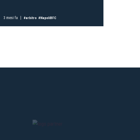
ti
possessori
bolognesi
. Le
3 mesi fa
3 mesi fa
#arbitro
#NapoliBFC
anno il
.
A