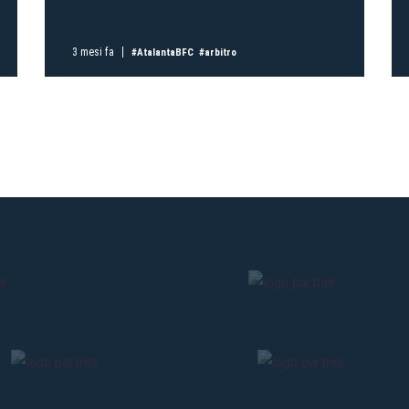
Pre-vendita solo per
abbona
«We are one»
card
cittadini 
3 mesi fa
#AtalantaBFC
#arbitro
vendite regolari inizier
CONTINU
TORNA