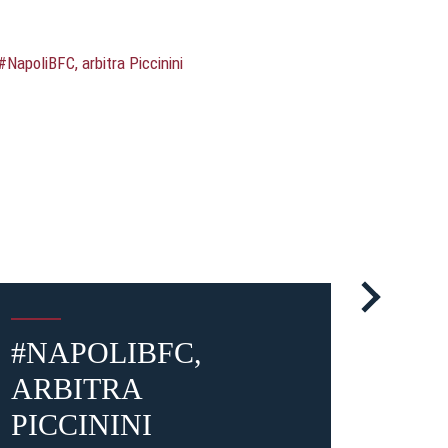
#NAPOLIBFC,
#BF
ARBITRA
ARB
PICCININI
CRE