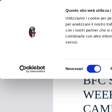
NEWS
SQU
Questo sito web utilizza i
Utilizziamo i cookie per pe
per analizzare il nostro tra
con i nostri partner che si
NEWS
TORNA ALLE NEWS
combinarle con altre inform
servizi.
venerdì 24 Ottobre 2
S
Necessari
e
BFC 
l
e
z
WEEK
i
o
CAM
n