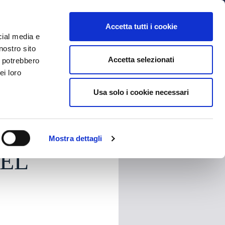
MYBFC
BIGLIETTI
STORE
EN
Accetta tutti i cookie
cial media e
nostro sito
Accetta selezionati
i potrebbero
ei loro
Usa solo i cookie necessari
HARE
Mostra dettagli
NEL