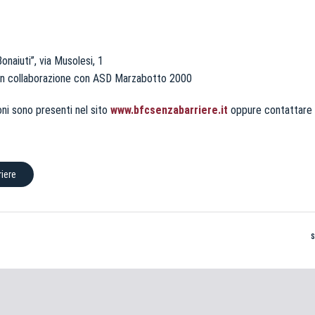
naiuti”, via Musolesi, 1
in collaborazione con ASD Marzabotto 2000
oni sono presenti nel sito
www.bfcsenzabarriere.it
oppure contattare 
iere