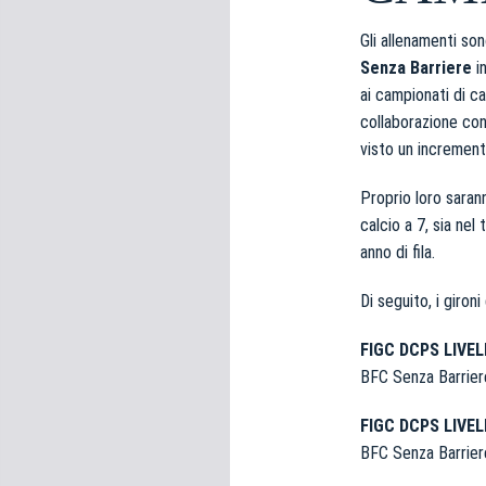
e
d
Gli allenamenti so
e
Senza Barriere
in
l
ai campionati di ca
c
collaborazione con 
o
visto un incremento 
n
s
Proprio loro sarann
e
calcio a 7, sia nel
n
anno di fila.
s
o
Di seguito, i gironi
FIGC DCPS LIVEL
BFC Senza Barrier
FIGC DCPS LIVEL
BFC Senza Barrie