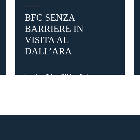
BFC SENZA
BARRIERE IN
VISITA AL
DALL’ARA
3 mesi fa
#Rekeep
#BFC Senza Barriere