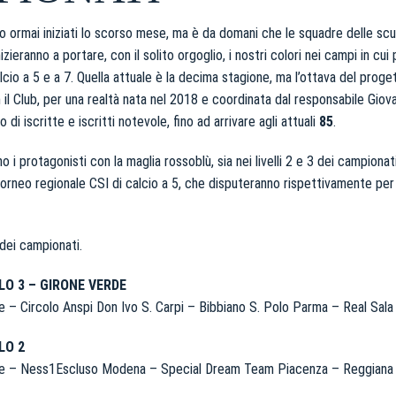
no ormai iniziati lo scorso mese, ma è da domani che le squadre delle sc
izieranno a portare, con il solito orgoglio, i nostri colori nei campi in cu
lcio a 5 e a 7. Quella attuale è la decima stagione, ma l’ottava del proget
il Club, per una realtà nata nel 2018 e coordinata dal responsabile Giova
di iscritte e iscritti notevole, fino ad arrivare agli attuali
85
.
o i protagonisti con la maglia rossoblù, sia nei livelli 2 e 3 dei campion
 torneo regionale CSI di calcio a 5, che disputeranno rispettivamente per 
 dei campionati.
LO 3 – GIRONE VERDE
e – Circolo Anspi Don Ivo S. Carpi – Bibbiano S. Polo Parma – Real Sal
LO 2
re – Ness1Escluso Modena – Special Dream Team Piacenza – Reggiana