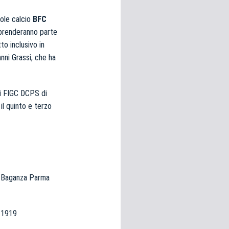
uole calcio
BFC
i prenderanno parte
to inclusivo in
nni Grassi, che ha
ati FIGC DCPS di
il quinto e terzo
a Baganza Parma
 1919