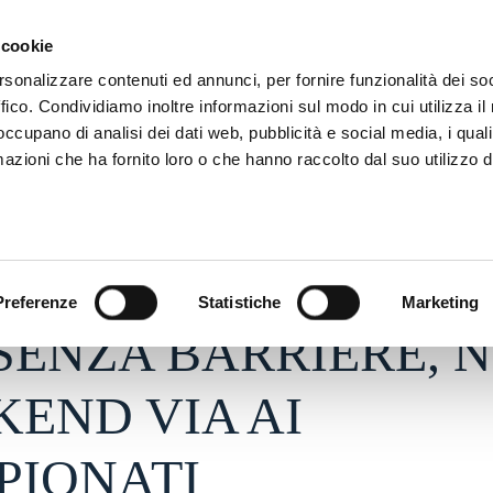
ADRE
STAGIONE
MARKETING
SUSTAINABILITY
 cookie
rsonalizzare contenuti ed annunci, per fornire funzionalità dei so
ffico. Condividiamo inoltre informazioni sul modo in cui utilizza il 
 occupano di analisi dei dati web, pubblicità e social media, i qual
azioni che ha fornito loro o che hanno raccolto dal suo utilizzo d
025 - h 14:30
S
Preferenze
Statistiche
Marketing
SENZA BARRIERE, 
END VIA AI
PIONATI