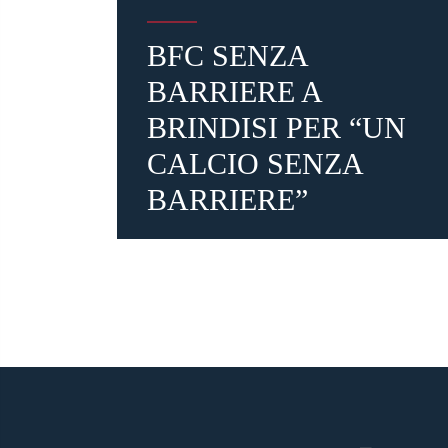
BFC SENZA
BARRIERE A
BRINDISI PER “UN
CALCIO SENZA
BARRIERE”
2 mesi fa
#BFC Senza Barriere