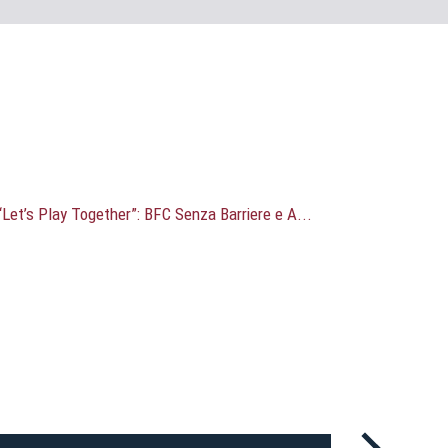
ti
possessori
bolognesi
. Le
anno il
.
A