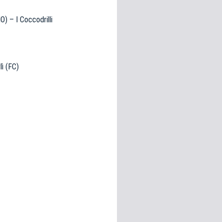
) – I Coccodrilli
ì (FC)