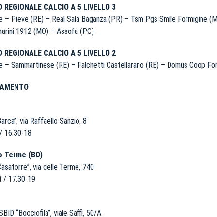
 REGIONALE CALCIO A 5 LIVELLO 3
e – Pieve (RE) – Real Sala Baganza (PR) – Tsm Pgs Smile Formigine (MO
narini 1912 (MO) – Assofa (PC)
 REGIONALE CALCIO A 5 LIVELLO 2
e – Sammartinese (RE) – Falchetti Castellarano (RE) – Domus Coop Forl
ENAMENTO
arca”, via Raffaello Sanzio, 8
/ 16.30-18
ro Terme (BO)
asatorre”, via delle Terme, 740
ì / 17.30-19
BID “Bocciofila”, viale Saffi, 50/A