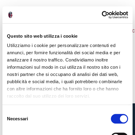
NEWS
VEDI TUTTE
Questo sito web utilizza i cookie
Utilizziamo i cookie per personalizzare contenuti ed
annunci, per fornire funzionalità dei social media e per
analizzare il nostro traffico. Condividiamo inoltre
informazioni sul modo in cui utilizza il nostro sito con i
nostri partner che si occupano di analisi dei dati web,
pubblicità e social media, i quali potrebbero combinarle
con altre informazioni che ha fornito loro o che hanno
raccolto dal suo utilizzo dei loro servizi.
S
Necessari
e
CAMPAGNA
Pre-vendita solo per
abbonati
possessori
«We are one»
l
card
cittadini bolognesi
. Le vendite regolari inizieranno il
.
ABBONAMENTI:
e