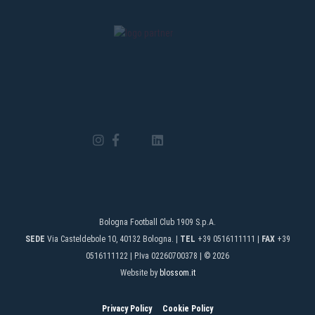
Bologna Football Club 1909 S.p.A.
SEDE
Via Casteldebole 10, 40132 Bologna. |
TEL
+39 0516111111 |
FAX
+39
0516111122 | P.Iva 02260700378 | © 2026
Website by
blossom.it
Privacy Policy
Cookie Policy