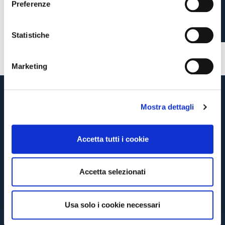
Preferenze
SUPERATA QUOTA 20000
z
CONTINUA
i
o
Statistiche
n
2 settimane fa
#Campagna Abbonamenti
TORNA
e
Marketing
d
e
l
Mostra dettagli
c
o
n
Accetta tutti i cookie
s
e
n
Accetta selezionati
s
o
Usa solo i cookie necessari