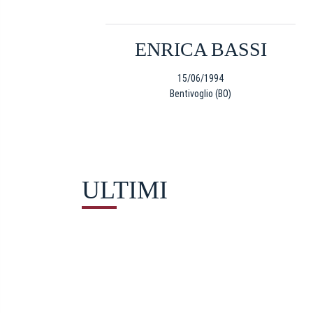
e
d
e
ENRICA BASSI
l
c
15/06/1994
o
Bentivoglio (BO)
n
s
e
n
s
ULTIMI
o