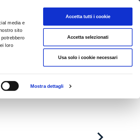
MYBFC
BIGLIETTI
STORE
EN
Accetta tutti i cookie
cial media e
nostro sito
NILE
FUTSAL MASCHILE
FUTSAL FEMMINILE
Accetta selezionati
i potrebbero
ei loro
Usa solo i cookie necessari
Mostra dettagli