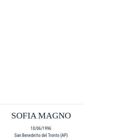
ti
possessori
bolognesi
. Le
anno il
.
A
SOFIA MAGNO
10/06/1996
San Benedetto del Tronto (AP)