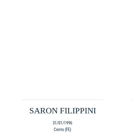
Pre-vendita solo per
abbona
«We are one»
card
cittadini 
vendite regolari inizier
CONTINU
SARON FILIPPINI
TORNA
31/01/1996
Cento (FE)