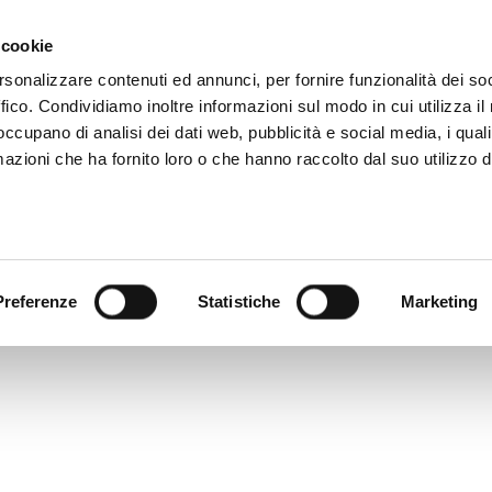
ADRE
STAGIONE
MARKETING
SUSTAINABILITY
 cookie
rsonalizzare contenuti ed annunci, per fornire funzionalità dei so
ffico. Condividiamo inoltre informazioni sul modo in cui utilizza il 
NILE
SETTORE GIOVANILE MASCHILE
SETTORE GIOVANILE FEMMI
 occupano di analisi dei dati web, pubblicità e social media, i qual
azioni che ha fornito loro o che hanno raccolto dal suo utilizzo d
Preferenze
Statistiche
Marketing