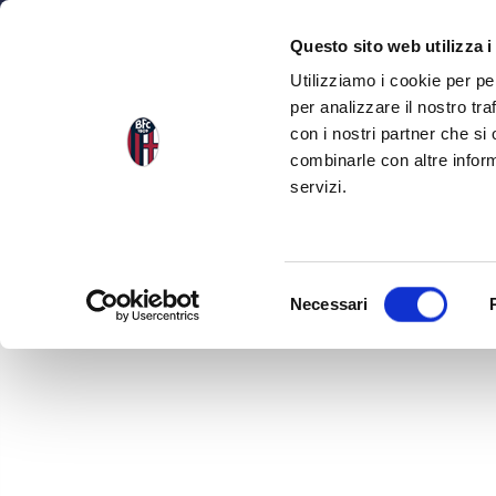
NEWS
SQU
Questo sito web utilizza i
Utilizziamo i cookie per pe
per analizzare il nostro tra
PRIMA SQUADRA MASCHILE
PRIMA SQUADRA FEMMI
con i nostri partner che si
combinarle con altre inform
servizi.
PORTIERI
S
Necessari
e
l
e
z
i
o
n