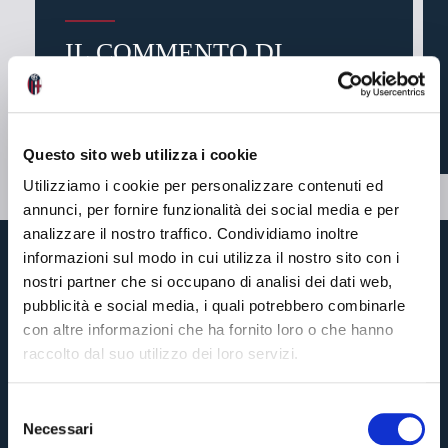
IL COMMENTO DI
JONATHAN ROWE
Questo sito web utilizza i cookie
5 mesi fa
#Rowe
#BFCVerona
Utilizziamo i cookie per personalizzare contenuti ed
annunci, per fornire funzionalità dei social media e per
analizzare il nostro traffico. Condividiamo inoltre
informazioni sul modo in cui utilizza il nostro sito con i
nostri partner che si occupano di analisi dei dati web,
pubblicità e social media, i quali potrebbero combinarle
con altre informazioni che ha fornito loro o che hanno
raccolto dal suo utilizzo dei loro servizi.
Inserisci il tuo indirizzo email e ti faremo sapere quando i
S
biglietti per la partita saranno in vendita.
Necessari
e