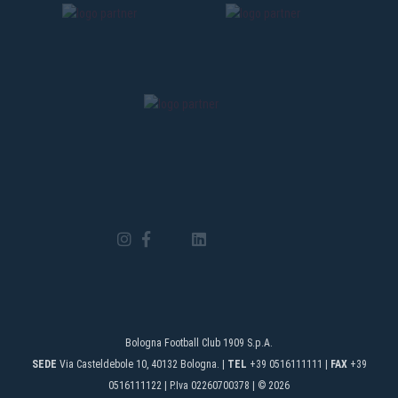
Bologna Football Club 1909 S.p.A.
SEDE
Via Casteldebole 10, 40132 Bologna. |
TEL
+39 0516111111 |
FAX
+39
0516111122 | P.Iva 02260700378 | © 2026