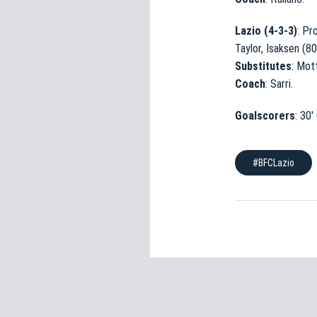
e
d
Lazio (4-3-3)
: Pr
e
Taylor, Isaksen (80’
l
Substitutes
: Mot
c
Coach
: Sarri.
o
n
Goalscorers
: 30′
s
e
n
#BFCLazio
s
o