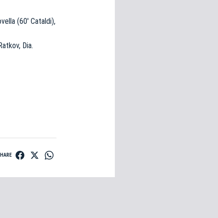
vella (60′ Cataldi),
Ratkov, Dia.
SHARE