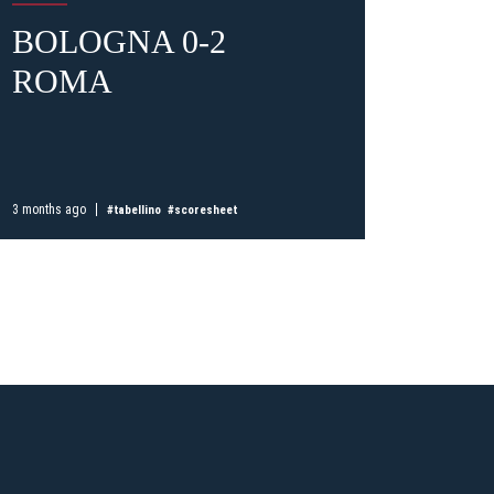
BOLOGNA 0-2
AST
n Ticket
ROMA
BO
e»
gna
. Regular
n
.
E
3 months ago
4 months a
#tabellino
#scoresheet