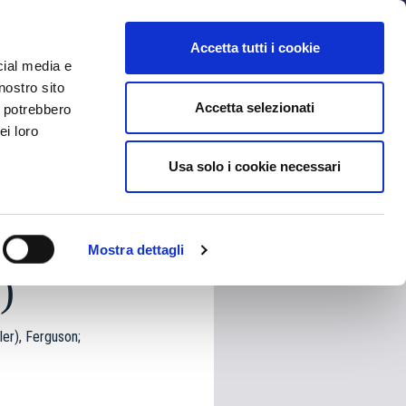
MYBFC
TICKETS
STORE
IT
Accetta tutti i cookie
cial media e
nostro sito
Accetta selezionati
i potrebbero
ei loro
Usa solo i cookie necessari
HARE
Mostra dettagli
)
ler), Ferguson;