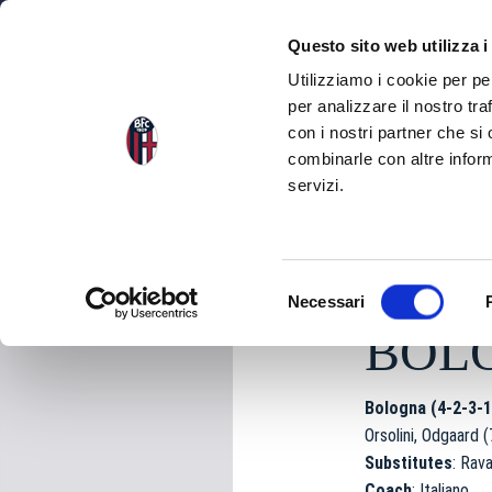
NEWS
SEA
Questo sito web utilizza i
Utilizziamo i cookie per pe
per analizzare il nostro tra
con i nostri partner che si
NEWS
BACK TO THE NEWS
combinarle con altre inform
servizi.
Thursday 12 Februar
S
Necessari
e
BOLO
l
e
z
Bologna (4-2-3-1
i
Orsolini, Odgaard (
o
Substitutes
: Rav
n
Coach
: Italiano.