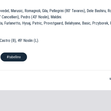
ovedel; Marusic, Romagnoli, Gila, Pellegrini (80’ Tavares), Dele Bashiru, Ro
 Cancellieri), Pedro (43′ Noslin), Maldini.
ta, Furlanetto, Hysaj, Patric, Provstgaard, Belahyane, Basic, Przyborek, 
 Castro (B), 49′ Noslin (L).
#tabellino