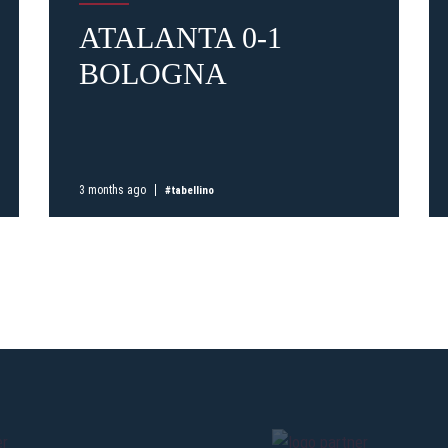
ATALANTA 0-1
Pre-sales only for
Seaso
BOLOGNA
holders
«We are on
cardholders
citizens of Bolo
sales will begin o
CONTINU
3 months ago
#tabellino
BACK