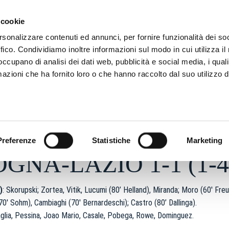
SON
MARKETING
 cookie
rsonalizzare contenuti ed annunci, per fornire funzionalità dei so
ffico. Condividiamo inoltre informazioni sul modo in cui utilizza il 
 occupano di analisi dei dati web, pubblicità e social media, i qual
azioni che ha fornito loro o che hanno raccolto dal suo utilizzo d
y 2026 - h 09:16
S
Preferenze
Statistiche
Marketing
GNA-LAZIO 1-1 (1-4
)
: Skorupski; Zortea, Vitik, Lucumi (80’ Helland), Miranda; Moro (60′ Freu
70′ Sohm), Cambiaghi (70′ Bernardeschi); Castro (80’ Dallinga).
aglia, Pessina, Joao Mario, Casale, Pobega, Rowe, Dominguez.