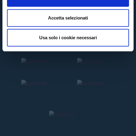
s
e
n
Accetta selezionati
s
o
Usa solo i cookie necessari