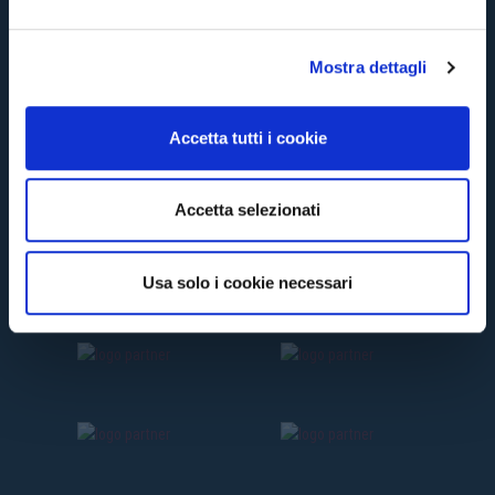
e
l
Mostra dettagli
c
o
n
Accetta tutti i cookie
s
e
n
Accetta selezionati
s
o
Usa solo i cookie necessari