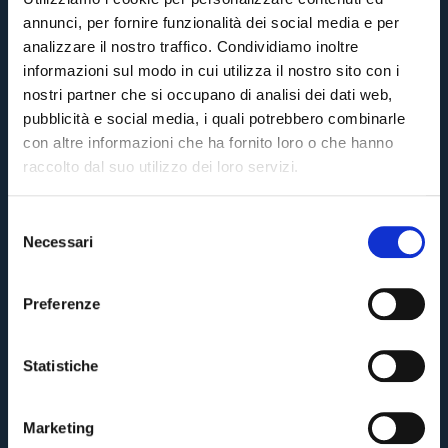
annunci, per fornire funzionalità dei social media e per
analizzare il nostro traffico. Condividiamo inoltre
informazioni sul modo in cui utilizza il nostro sito con i
nostri partner che si occupano di analisi dei dati web,
pubblicità e social media, i quali potrebbero combinarle
con altre informazioni che ha fornito loro o che hanno
raccolto dal suo utilizzo dei loro servizi.
S
Necessari
e
Pre-sales only for
Season Ticket holders
«We are one»
l
cardholders
citizens of Bologna
. Regular sales will begin on
.
e
Preferenze
z
CONTINUE
i
o
Statistiche
n
BACK
e
Marketing
d