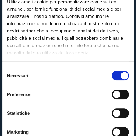
Utilizziamo i cookie per personalizzare contenuti ed
annunci, per fornire funzionalità dei social media e per
analizzare il nostro traffico. Condividiamo inoltre
informazioni sul modo in cui utilizza il nostro sito con i
nostri partner che si occupano di analisi dei dati web,
pubblicità e social media, i quali potrebbero combinarle
con altre informazioni che ha fornito loro o che hanno
raccolto dal suo utilizzo dei loro servizi.
S
Necessari
e
l
e
Preferenze
z
i
o
Statistiche
n
e
Marketing
d