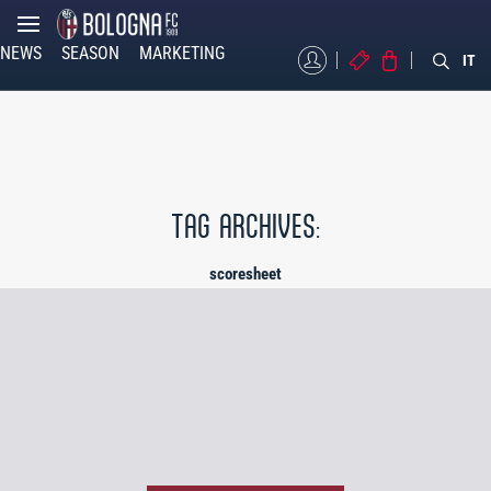
NEWS
SEASON
MARKETING
MYBFC
TICKETS
STORE
IT
TAG ARCHIVES:
scoresheet