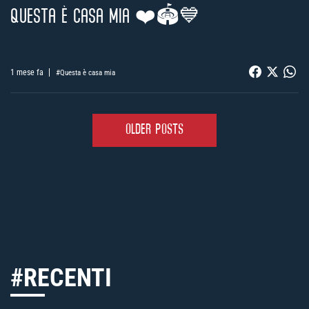
QUESTA È CASA MIA ❤️🏟️💙
1 mese fa
#Questa è casa mia
OLDER POSTS
#RECENTI