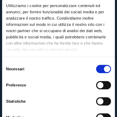
Utilizziamo i cookie per personalizzare contenuti ed
annunci, per fornire funzionalità dei social media e per
analizzare il nostro traffico. Condividiamo inoltre
informazioni sul modo in cui utilizza il nostro sito con i
nostri partner che si occupano di analisi dei dati web,
pubblicità e social media, i quali potrebbero combinarle
con altre informazioni che ha fornito loro o che hanno
raccolto dal suo utilizzo dei loro servizi.
S
Necessari
e
l
e
Preferenze
z
i
o
Statistiche
n
e