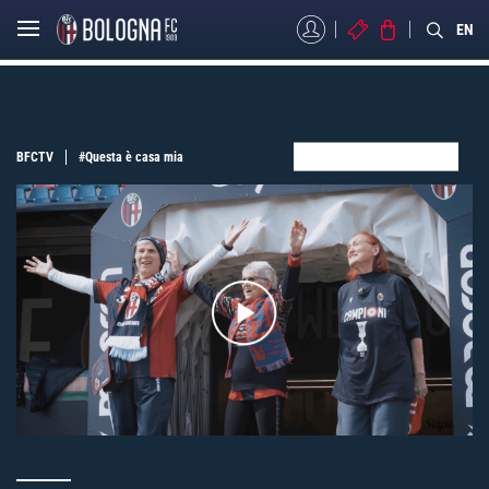
MYBFC
BIGLIETTI
STORE
EN
BFCTV
#Questa è casa mia