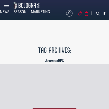
NEWS
SEASON
MARKETING
MYBFC
TICKETS
STORE
IT
TAG ARCHIVES:
JuventusBFC