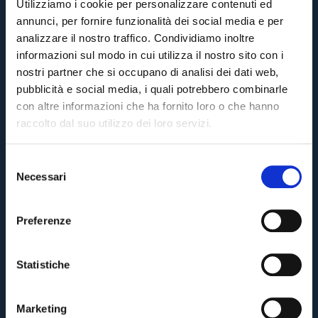
Utilizziamo i cookie per personalizzare contenuti ed
annunci, per fornire funzionalità dei social media e per
analizzare il nostro traffico. Condividiamo inoltre
informazioni sul modo in cui utilizza il nostro sito con i
nostri partner che si occupano di analisi dei dati web,
pubblicità e social media, i quali potrebbero combinarle
con altre informazioni che ha fornito loro o che hanno
raccolto dal suo utilizzo dei loro servizi.
S
Necessari
e
l
e
Preferenze
z
i
o
Statistiche
n
e
Marketing
d