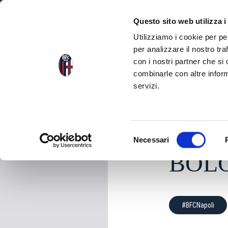
NEWS
SEA
Questo sito web utilizza i
Utilizziamo i cookie per pe
per analizzare il nostro tra
con i nostri partner che si
NEWS
BACK TO THE NEWS
combinarle con altre inform
servizi.
Monday 07 April 2025
S
Necessari
e
BOLO
l
e
z
i
#BFCNapoli
o
n