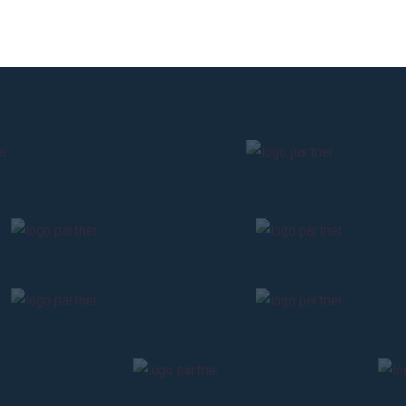
sales will begin o
CONTINU
BACK