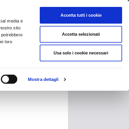
MYBFC
TICKETS
STORE
IT
Accetta tutti i cookie
cial media e
nostro sito
Accetta selezionati
i potrebbero
ei loro
Usa solo i cookie necessari
HARE
Mostra dettagli