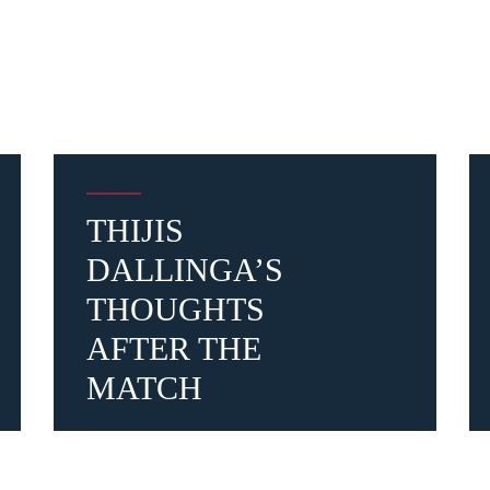
THIJIS
DALLINGA’S
THOUGHTS
AFTER THE
MATCH
Pre-sales only for
Seaso
holders
«We are on
9 months ago
#Dallinga
#BFCNapoli
cardholders
citizens of Bolo