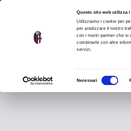
NEWS
SEA
Questo sito web utilizza i
Utilizziamo i cookie per pe
per analizzare il nostro tra
con i nostri partner che si
combinarle con altre inform
servizi.
S
Necessari
e
l
e
z
i
o
n