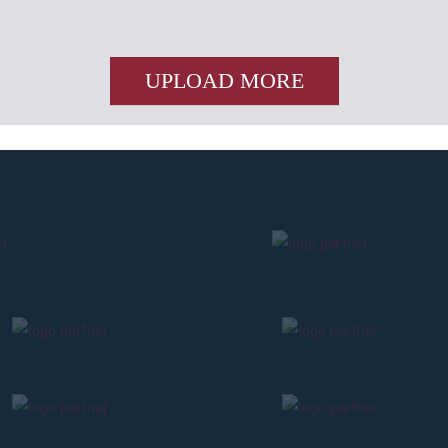
UPLOAD MORE
Pre-sales only for
Seaso