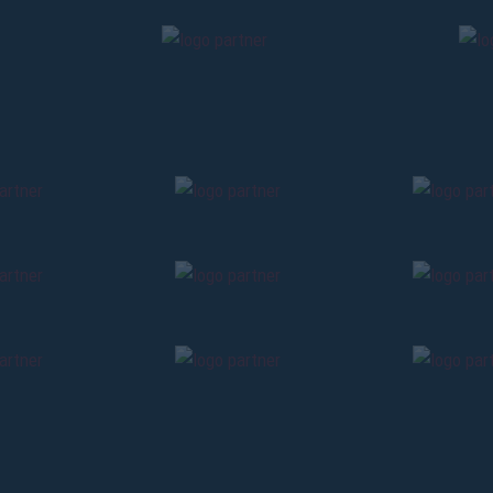
holders
«We are on
cardholders
citizens of Bolo
sales will begin o
CONTINU
BACK