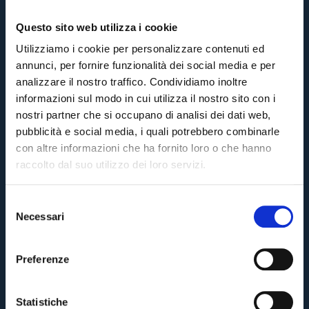
Questo sito web utilizza i cookie
Utilizziamo i cookie per personalizzare contenuti ed
annunci, per fornire funzionalità dei social media e per
analizzare il nostro traffico. Condividiamo inoltre
informazioni sul modo in cui utilizza il nostro sito con i
nostri partner che si occupano di analisi dei dati web,
pubblicità e social media, i quali potrebbero combinarle
con altre informazioni che ha fornito loro o che hanno
raccolto dal suo utilizzo dei loro servizi.
S
Necessari
e
Pre-sales only for
Season Ticket holders
«We are one»
l
cardholders
citizens of Bologna
. Regular sales will begin on
.
e
Preferenze
z
CONTINUE
i
o
Statistiche