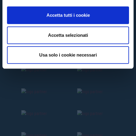
o
n
Accetta tutti i cookie
s
e
n
Accetta selezionati
s
o
Usa solo i cookie necessari