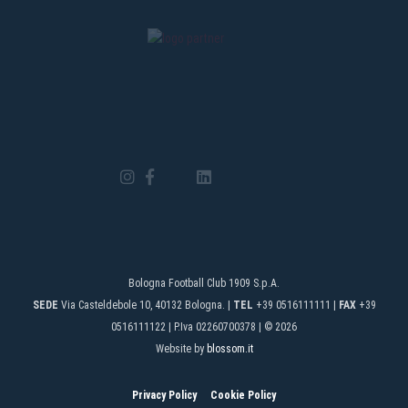
Bologna Football Club 1909 S.p.A.
SEDE
Via Casteldebole 10, 40132 Bologna. |
TEL
+39 0516111111 |
FAX
+39
0516111122 | P.Iva 02260700378 | © 2026
Website by
blossom.it
Privacy Policy
Cookie Policy