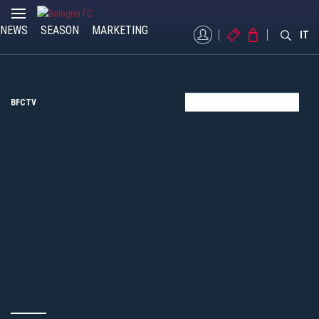
NEWS
SEASON
MARKETING
MYBFC
TICKETS
STORE
IT
BFCTV