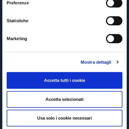
Preferenze
z
CONTINUE
i
o
Statistiche
n
BACK
e
Marketing
d
e
l
Mostra dettagli
c
o
n
Accetta tutti i cookie
s
e
n
Accetta selezionati
s
o
Usa solo i cookie necessari