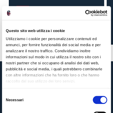
THE ROSSOBLÙ’S
COMMENTS AFTER
BOLOGNA 0-2 LAZIO
Questo sito web utilizza i cookie
Utilizziamo i cookie per personalizzare contenuti ed
annunci, per fornire funzionalità dei social media e per
5 months ago
#Heggem
#Italiano
analizzare il nostro traffico. Condividiamo inoltre
informazioni sul modo in cui utilizza il nostro sito con i
nostri partner che si occupano di analisi dei dati web,
pubblicità e social media, i quali potrebbero combinarle
con altre informazioni che ha fornito loro o che hanno
raccolto dal suo utilizzo dei loro servizi.
S
Necessari
e
Pre-sales only for
Season Ticket holders
«We are one»
l
cardholders
citizens of Bologna
. Regular sales will begin on
.
e