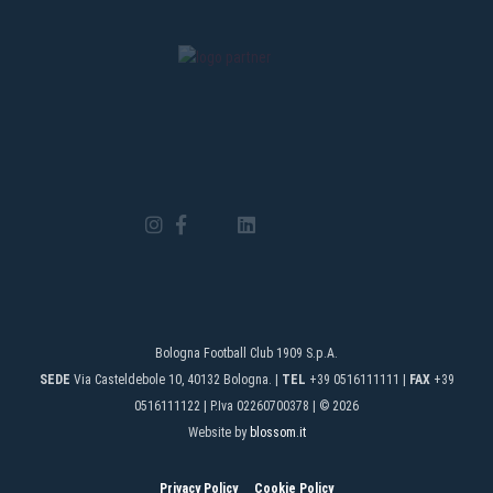
Bologna Football Club 1909 S.p.A.
SEDE
Via Casteldebole 10, 40132 Bologna. |
TEL
+39 0516111111 |
FAX
+39
0516111122 | P.Iva 02260700378 | © 2026
Website by
blossom.it
Privacy Policy
Cookie Policy