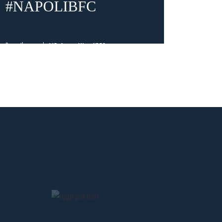
#NAPOLIBFC
n Ticket
e»
4 months a
gna
. Regular
n
.
3 months ago
##Referee
#NapoliBFC
E