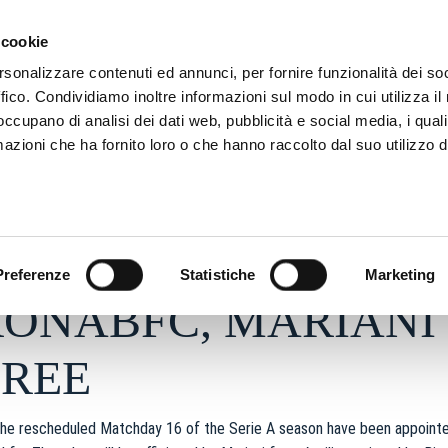
SON
MARKETING
 cookie
rsonalizzare contenuti ed annunci, per fornire funzionalità dei so
ffico. Condividiamo inoltre informazioni sul modo in cui utilizza il 
 occupano di analisi dei dati web, pubblicità e social media, i qual
azioni che ha fornito loro o che hanno raccolto dal suo utilizzo d
2026 - h 12:24
S
Preferenze
Statistiche
Marketing
ONABFC, MARIANI
EREE
the rescheduled Matchday 16 of the Serie A season have been appointe