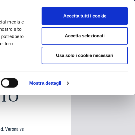
MYBFC
TICKETS
STORE
IT
Accetta tutti i cookie
cial media e
nostro sito
Accetta selezionati
i potrebbero
ei loro
Usa solo i cookie necessari
HARE
Mostra dettagli
 TO
d. Verona vs