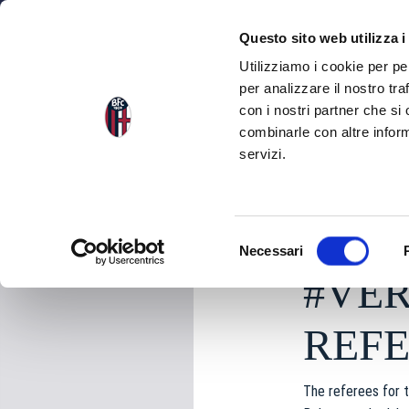
NEWS
SEA
Questo sito web utilizza i
Utilizziamo i cookie per pe
per analizzare il nostro tra
con i nostri partner che si
NEWS
BACK TO THE NEWS
combinarle con altre inform
servizi.
Tuesday 13 January 
S
Necessari
e
#VER
l
e
z
REF
i
o
The referees for 
n