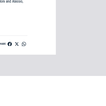
doni and Alassio,
SHARE