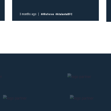
Pre-sales only for
Seaso
holders
«We are on
3 months ago
##Referee
#AtalantaBFC
cardholders
citizens of Bolo
sales will begin o
CONTINU
BACK