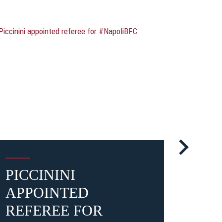
PICCININI
#B
APPOINTED
REF
REFEREE FOR
BE