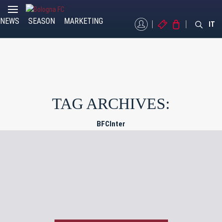
NEWS
SEASON
MARKETING
MYBFC
TICKETS
STORE
IT
TAG ARCHIVES:
BFCInter