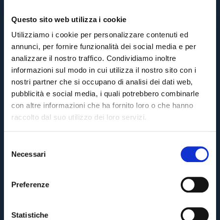
Questo sito web utilizza i cookie
Utilizziamo i cookie per personalizzare contenuti ed
annunci, per fornire funzionalità dei social media e per
analizzare il nostro traffico. Condividiamo inoltre
informazioni sul modo in cui utilizza il nostro sito con i
nostri partner che si occupano di analisi dei dati web,
pubblicità e social media, i quali potrebbero combinarle
con altre informazioni che ha fornito loro o che hanno
raccolto dal suo utilizzo dei loro servizi.
S
Necessari
e
Pre-sales only for
Season Ticket holders
«We are one»
l
cardholders
citizens of Bologna
. Regular sales will begin on
.
e
Preferenze
z
CONTINUE
i
o
Statistiche