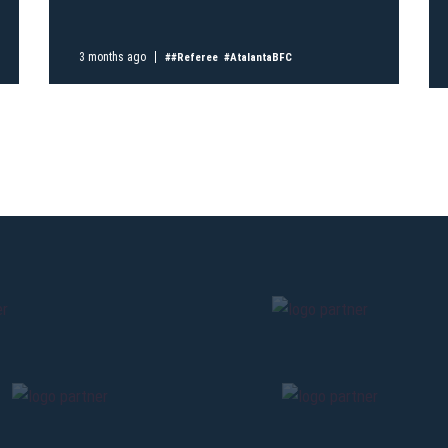
Pre-sales only for
Seaso
holders
«We are on
3 months ago
##Referee
#AtalantaBFC
cardholders
citizens of Bolo
sales will begin o
CONTINU
BACK