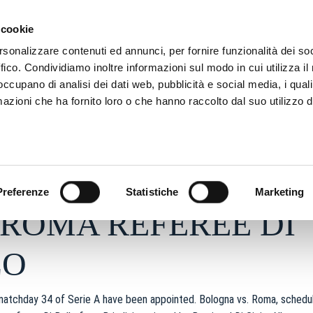
SON
MARKETING
 cookie
rsonalizzare contenuti ed annunci, per fornire funzionalità dei so
ffico. Condividiamo inoltre informazioni sul modo in cui utilizza il 
 occupano di analisi dei dati web, pubblicità e social media, i qual
azioni che ha fornito loro o che hanno raccolto dal suo utilizzo d
26 - h 15:28
S
Preferenze
Statistiche
Marketing
ROMA REFEREE DI
LO
matchday 34 of Serie A have been appointed. Bologna vs. Roma, schedul