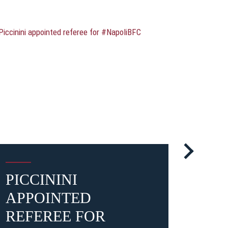
PICCININI
THE
APPOINTED
THE
REFEREE FOR
CO