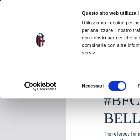
NEWS
SEA
Questo sito web utilizza i
Utilizziamo i cookie per pe
per analizzare il nostro tra
con i nostri partner che si
NEWS
BACK TO THE NEWS
combinarle con altre inform
servizi.
Thursday 23 April 20
S
Necessari
e
#BFC
l
e
z
BEL
i
o
The referees for 
n