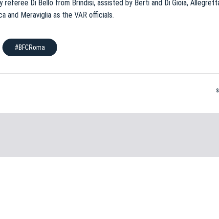
by referee Di Bello from Brindisi, assisted by Berti and Di Gioia, Allegret
ca and Meraviglia as the VAR officials.
#BFCRoma