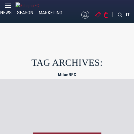
NEWS
SEASON
MARKETING
MYBFC
TICKETS
STORE
IT
TAG ARCHIVES:
MilanBFC