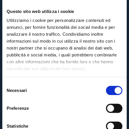
Questo sito web utilizza i cookie
Utilizziamo i cookie per personalizzare contenuti ed
annunci, per fornire funzionalità dei social media e per
analizzare il nostro traffico. Condividiamo inoltre
informazioni sul modo in cui utilizza il nostro sito con i
nostri partner che si occupano di analisi dei dati web,
pubblicità e social media, i quali potrebbero combinarle
con altre informazioni che ha fornito loro o che hanno
raccolto dal suo utilizzo dei loro servizi.
S
Necessari
e
Pre-sales only for
Season Ticket holders
«We are one»
l
cardholders
citizens of Bologna
. Regular sales will begin on
.
e
Preferenze
z
CONTINUE
i
o
Statistiche