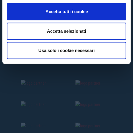
n
Accetta tutti i cookie
s
e
n
Accetta selezionati
s
o
Usa solo i cookie necessari