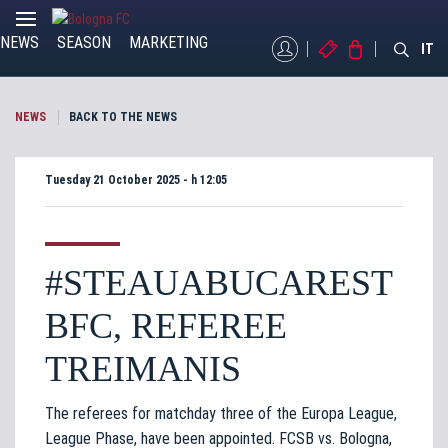
NEWS
SEASON
MARKETING
MYBFC
TICKETS
STORE
IT
NEWS
BACK TO THE NEWS
Tuesday 21 October 2025 - h 12:05
#STEAUABUCAREST
BFC, REFEREE
TREIMANIS
The referees for matchday three of the Europa League,
League Phase, have been appointed. FCSB vs. Bologna,