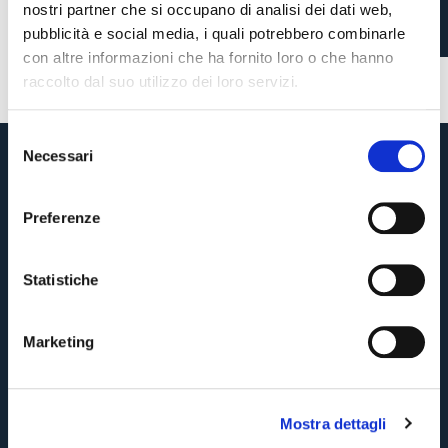
nostri partner che si occupano di analisi dei dati web,
pubblicità e social media, i quali potrebbero combinarle
3 months ago
#BFCInter
##Referee
con altre informazioni che ha fornito loro o che hanno
raccolto dal suo utilizzo dei loro servizi.
S
Necessari
e
Pre-sales only for
Season Ticket holders
«We are one»
l
cardholders
citizens of Bologna
. Regular sales will begin on
.
e
Preferenze
z
CONTINUE
i
o
Statistiche
n
BACK
e
Marketing
d
e
l
Mostra dettagli
c
o