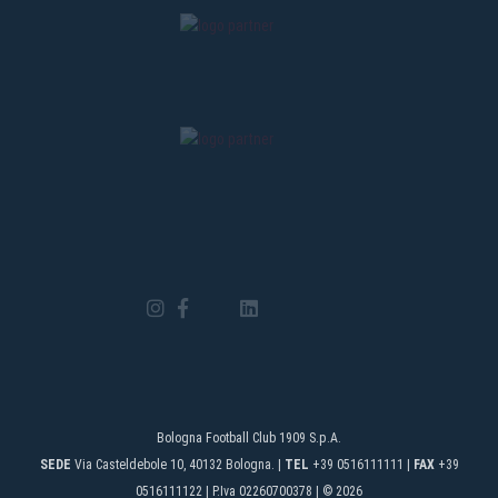
Bologna Football Club 1909 S.p.A.
SEDE
Via Casteldebole 10, 40132 Bologna. |
TEL
+39 0516111111 |
FAX
+39
0516111122 | P.Iva 02260700378 | © 2026