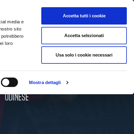
MYBFC
TICKETS
STORE
IT
Accetta tutti i cookie
cial media e
nostro sito
Accetta selezionati
i potrebbero
ei loro
Usa solo i cookie necessari
Mostra dettagli
UDINESE