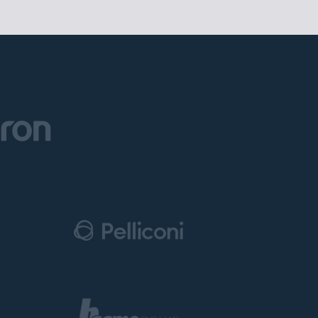
 on sale.
 Ticket
ers
citizens of
l begin on
.