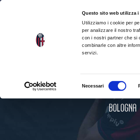
NEWS
SEA
Questo sito web utilizza i
Utilizziamo i cookie per pe
per analizzare il nostro tra
con i nostri partner che si
combinarle con altre inform
servizi.
S
Necessari
e
l
e
BOLOGNA
z
i
o
n