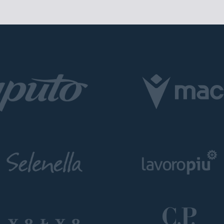
ur email address and we'll let you know when the match tickets are
Pre-sales only for
Season
holders
«We are one»
cardhold
Bologna
. Regular sales wil
By clicking on Send you are accepting our
Terms and conditions
CONTINUE
BACK
BACK
BACK