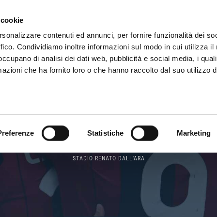
SON
MARKETING
 cookie
rsonalizzare contenuti ed annunci, per fornire funzionalità dei so
ffico. Condividiamo inoltre informazioni sul modo in cui utilizza il 
 occupano di analisi dei dati web, pubblicità e social media, i qual
MATCH CENTER
azioni che ha fornito loro o che hanno raccolto dal suo utilizzo d
SERIE A
Preferenze
Statistiche
Marketing
SUN 22 NOVEMBER - 15:00
STADIO RENATO DALL'ARA