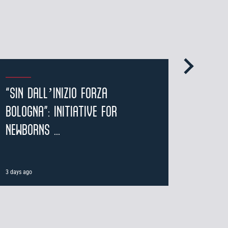
“SIN DALL’INIZIO FORZA
IMPRES
BOLOGNA”: INITIATIVE FOR
BECOM
NEWBORNS ...
PREMIU
3 days ago
4 days ago