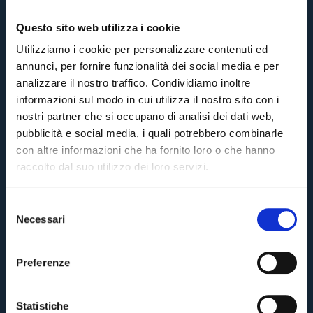
Questo sito web utilizza i cookie
Utilizziamo i cookie per personalizzare contenuti ed
annunci, per fornire funzionalità dei social media e per
analizzare il nostro traffico. Condividiamo inoltre
informazioni sul modo in cui utilizza il nostro sito con i
nostri partner che si occupano di analisi dei dati web,
pubblicità e social media, i quali potrebbero combinarle
con altre informazioni che ha fornito loro o che hanno
raccolto dal suo utilizzo dei loro servizi.
S
Necessari
e
Pre-sales only for
Season Ticket holders
«We are one»
l
cardholders
citizens of Bologna
. Regular sales will begin on
.
e
Preferenze
z
CONTINUE
i
o
Statistiche