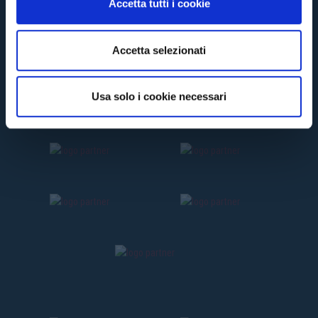
Accetta tutti i cookie
s
e
n
Accetta selezionati
s
o
Usa solo i cookie necessari