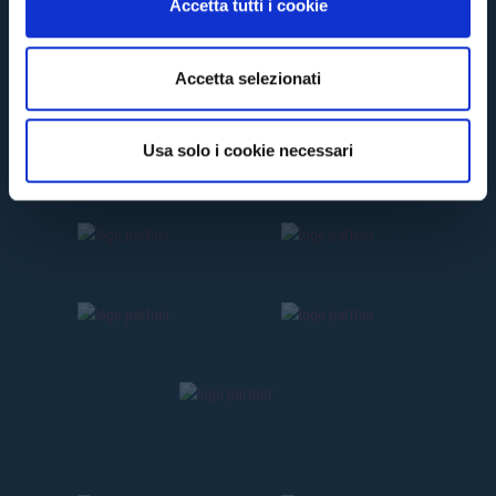
Accetta tutti i cookie
s
e
n
Accetta selezionati
s
o
Usa solo i cookie necessari