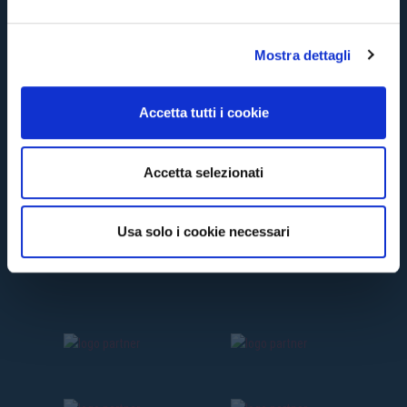
e
l
Mostra dettagli
c
o
n
Accetta tutti i cookie
s
e
n
Accetta selezionati
s
o
Usa solo i cookie necessari