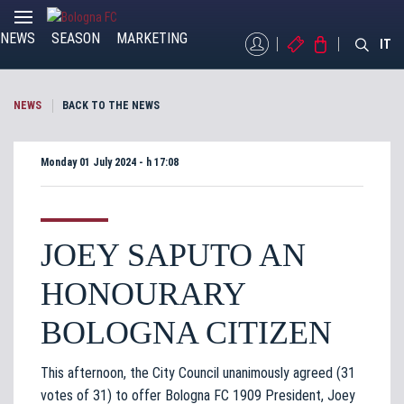
NEWS
SEASON
MARKETING
MYBFC
TICKETS
STORE
IT
NEWS
BACK TO THE NEWS
Monday 01 July 2024 - h 17:08
JOEY SAPUTO AN
HONOURARY
BOLOGNA CITIZEN
This afternoon, the City Council unanimously agreed (31
votes of 31) to offer Bologna FC 1909 President, Joey