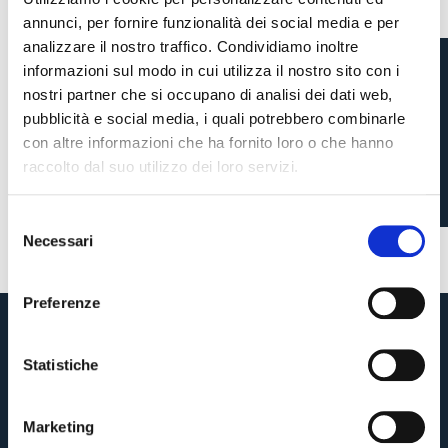
annunci, per fornire funzionalità dei social media e per
analizzare il nostro traffico. Condividiamo inoltre
informazioni sul modo in cui utilizza il nostro sito con i
nostri partner che si occupano di analisi dei dati web,
JESSE SAPUTO CALLED
pubblicità e social media, i quali potrebbero combinarle
UP BY CANADA U20
con altre informazioni che ha fornito loro o che hanno
raccolto dal suo utilizzo dei loro servizi.
3 months ago
#Saputo
#National Team
S
Necessari
e
Pre-sales only for
Season Ticket holders
«We are one»
l
cardholders
citizens of Bologna
. Regular sales will begin on
.
e
Preferenze
z
CONTINUE
i
o
Statistiche
n
BACK
e
Marketing
d