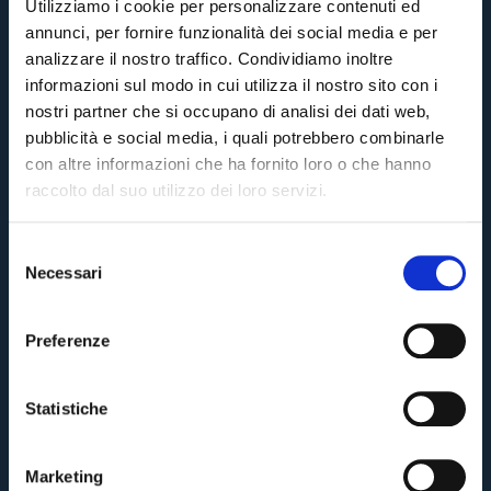
Utilizziamo i cookie per personalizzare contenuti ed
annunci, per fornire funzionalità dei social media e per
analizzare il nostro traffico. Condividiamo inoltre
informazioni sul modo in cui utilizza il nostro sito con i
nostri partner che si occupano di analisi dei dati web,
pubblicità e social media, i quali potrebbero combinarle
con altre informazioni che ha fornito loro o che hanno
raccolto dal suo utilizzo dei loro servizi.
S
Necessari
e
l
e
Preferenze
z
i
o
Statistiche
n
e
Marketing
d