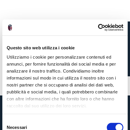
ARPÁD WEISZ
Questo sito web utilizza i cookie
REMEMBRANCE
Utilizziamo i cookie per personalizzare contenuti ed
TOMORROW AT 11:00 CET
annunci, per fornire funzionalità dei social media e per
analizzare il nostro traffico. Condividiamo inoltre
informazioni sul modo in cui utilizza il nostro sito con i
6 months ago
#Weisz
nostri partner che si occupano di analisi dei dati web,
pubblicità e social media, i quali potrebbero combinarle
con altre informazioni che ha fornito loro o che hanno
raccolto dal suo utilizzo dei loro servizi.
S
Necessari
e