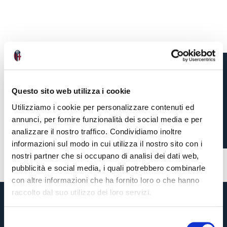
BRIGHTON VS BOLOGNA:
Questo sito web utilizza i cookie
AWAY TICKET
Utilizziamo i cookie per personalizzare contenuti ed
INFORMATION
annunci, per fornire funzionalità dei social media e per
analizzare il nostro traffico. Condividiamo inoltre
informazioni sul modo in cui utilizza il nostro sito con i
nostri partner che si occupano di analisi dei dati web,
1 week ago
#tickets
#friendly
pubblicità e social media, i quali potrebbero combinarle
con altre informazioni che ha fornito loro o che hanno
raccolto dal suo utilizzo dei loro servizi.
S