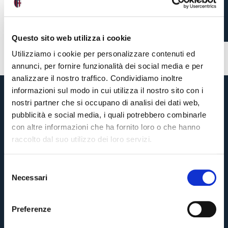
1-2 BOLOGNA
Questo sito web utilizza i cookie
4 months ago
#Juan Miranda
#João Mário
Utilizziamo i cookie per personalizzare contenuti ed
annunci, per fornire funzionalità dei social media e per
analizzare il nostro traffico. Condividiamo inoltre
informazioni sul modo in cui utilizza il nostro sito con i
nostri partner che si occupano di analisi dei dati web,
pubblicità e social media, i quali potrebbero combinarle
con altre informazioni che ha fornito loro o che hanno
raccolto dal suo utilizzo dei loro servizi.
S
Necessari
e
Pre-sales only for
Season Ticket holders
«We are one»
l
cardholders
citizens of Bologna
. Regular sales will begin on
.
e
Preferenze
z
CONTINUE