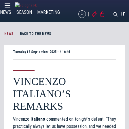
NEWS
SEASON
MARKETING
MYBFC
TICKETS
STORE
IT
NEWS
BACK TO THE NEWS
Tuesday 16 September 2025 - h 16:46
VINCENZO
ITALIANO’S
REMARKS
Vincenzo
Italiano
commented on tonight’s defeat: “They
practically always let us have possession, and we needed