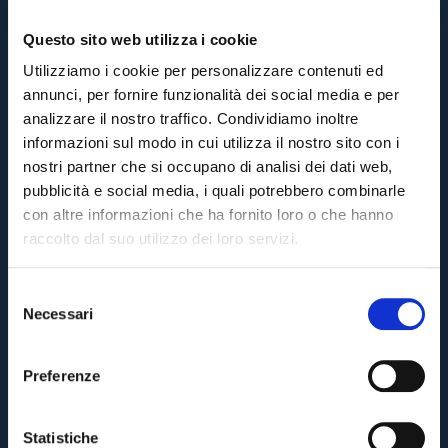
Questo sito web utilizza i cookie
Utilizziamo i cookie per personalizzare contenuti ed
annunci, per fornire funzionalità dei social media e per
analizzare il nostro traffico. Condividiamo inoltre
informazioni sul modo in cui utilizza il nostro sito con i
nostri partner che si occupano di analisi dei dati web,
pubblicità e social media, i quali potrebbero combinarle
con altre informazioni che ha fornito loro o che hanno
raccolto dal suo utilizzo dei loro servizi.
S
Necessari
e
Pre-sales only for
Season Ticket holders
«We are one»
l
cardholders
citizens of Bologna
. Regular sales will begin on
.
e
Preferenze
z
CONTINUE
i
o
Statistiche